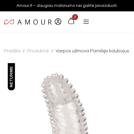
Amour.lt – daugiau malonumo nei galite įsivaizduoti.
0
Pradžia
Produktai
Varpos užmova Pamišęs kaubojus
/
/
NETURIME