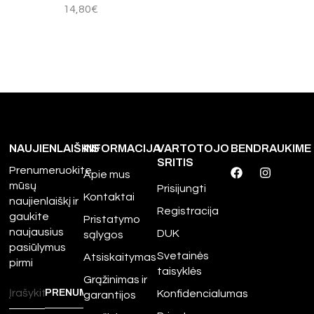
14,80
€
NAUJIENLAIŠKIS
INFORMACIJA
VARTOTOJO
BENDRAUKIME
SRITIS
Prenumeruokite
Apie mus
mūsų
Prisijungti
Kontaktai
naujienlaiškį ir
Registracija
gaukite
Pristatymo
naujausius
DUK
sąlygos
pasiūlymus
Svetainės
Atsiskaitymas
pirmi
taisyklės
Grąžinimas ir
Konfidencialumas
garantijos