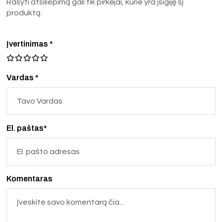
Rašyti atsiliepimą gali tik pirkėjai, kurie yra įsigiję šį
produktą.
Įvertinimas
*
Vardas *
El. paštas*
Komentaras