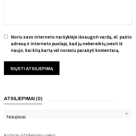
Noriu savo interneto naršyklėje išsaugoti vardą, el. pašto
adresą ir interneto puslapį, kad jų nebereiktų įvesti iš
naujo, kai kitą kartą vėl norėsiu parašyti komentarą.
ATSILIEPIMAI (0)
Naujausi
Kol kas atsiliepimų nėra.