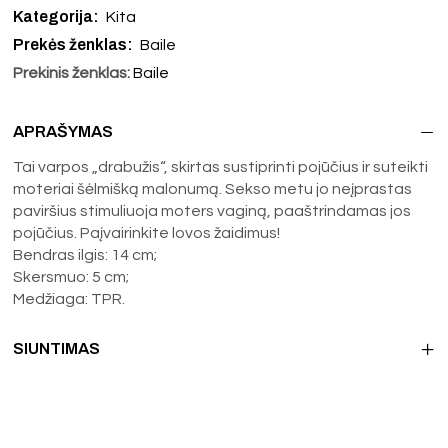
Kategorija:
Kita
Prekės ženklas:
Baile
Prekinis ženklas:
Baile
APRAŠYMAS
Tai varpos „drabužis“, skirtas sustiprinti pojūčius ir suteikti
moteriai šėlmišką malonumą. Sekso metu jo neįprastas
paviršius stimuliuoja moters vaginą, paaštrindamas jos
pojūčius. Paįvairinkite lovos žaidimus!
Bendras ilgis: 14 cm;
Skersmuo: 5 cm;
Medžiaga: TPR.
SIUNTIMAS