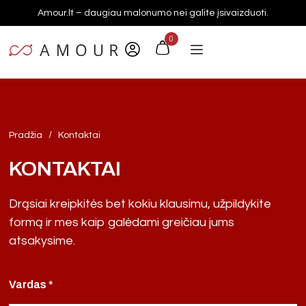
Amour.lt – daugiau malonumo nei galite įsivaizduoti.
0
/
Pradžia
Kontaktai
KONTAKTAI
Drąsiai kreipkitės bet kokiu klausimu, užpildykite
formą ir mes kaip galėdami greičiau jums
atsakysime.
Vardas *