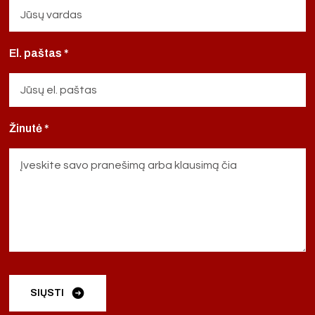
El. paštas *
Žinutė *
SIŲSTI