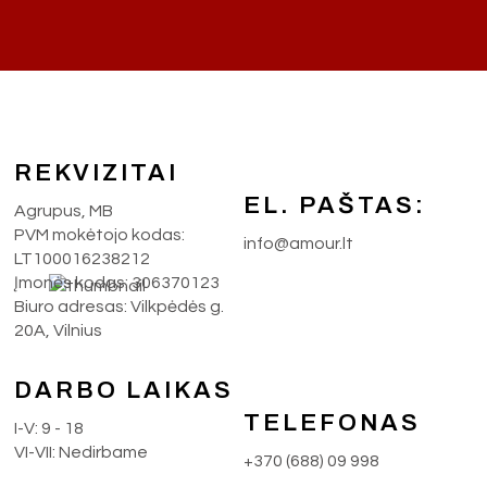
REKVIZITAI
EL. PAŠTAS:
Agrupus, MB
PVM mokėtojo kodas:
info@amour.lt
LT100016238212
Įmonės kodas: 306370123
Biuro adresas: Vilkpėdės g.
20A, Vilnius
DARBO LAIKAS
TELEFONAS
I-V: 9 - 18
VI-VII: Nedirbame
+370 (688) 09 998