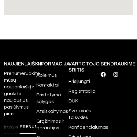
NAUJIENLAIŠKIS
INFORMACIJA
VARTOTOJO
BENDRAUKIME
SRITIS
Prenumeruokite
Apie mus
mūsų
Prisijungti
Kontaktai
naujienlaiškį ir
Registracija
gaukite
Pristatymo
naujausius
DUK
sąlygos
pasiūlymus
Svetainės
Atsiskaitymas
pirmi
taisyklės
Grąžinimas ir
Konfidencialumas
garantijos
Privatumo