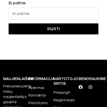
El. paštas
NAUJIENLAIŠKIS
INFORMACIJA
VARTOTOJO
BENDRAUKIME
SRITIS
Prenumeruokite
Apie mus
mūsų
Prisijungti
Kontaktai
naujienlaiškį ir
Registracija
gaukite
Pristatymo