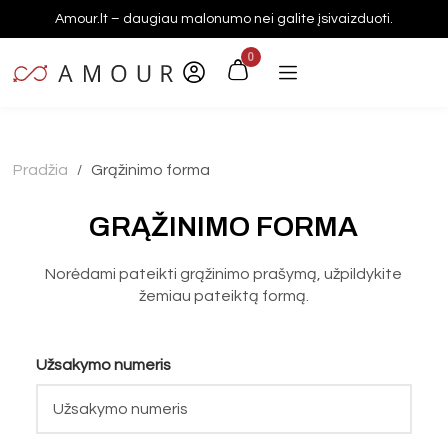
Amour.lt – daugiau malonumo nei galite įsivaizduoti.
0
Pradžia
Grąžinimo forma
/
GRĄŽINIMO FORMA
Norėdami pateikti grąžinimo prašymą, užpildykite
žemiau pateiktą formą.
Užsakymo numeris