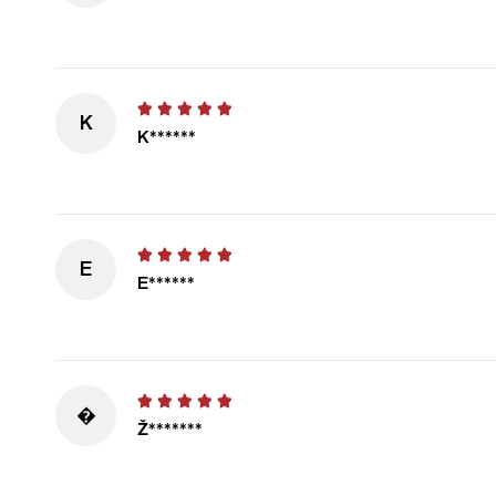
K
K******
E
E******
�
Ž*******