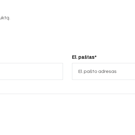
duktą.
El. paštas*