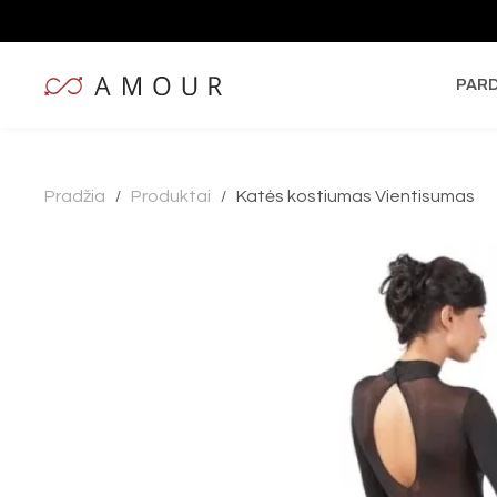
PAR
Pradžia
Produktai
Katės kostiumas Vientisumas
/
/