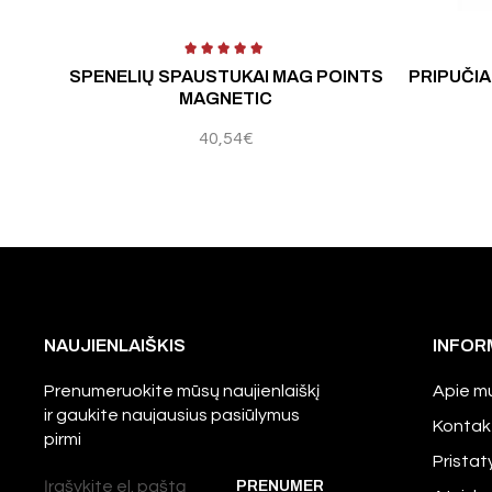
Įvertinimas:
5.00
iš 
SPENELIŲ SPAUSTUKAI MAG POINTS
PRIPUČIA
MAGNETIC
40,54
€
NAUJIENLAIŠKIS
INFOR
Prenumeruokite mūsų naujienlaiškį
Apie m
ir gaukite naujausius pasiūlymus
Kontak
pirmi
Prista