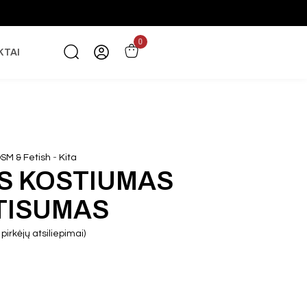
0
KTAI
-
SM & Fetish
Kita
S KOSTIUMAS
TISUMAS
pirkėjų atsiliepimai)