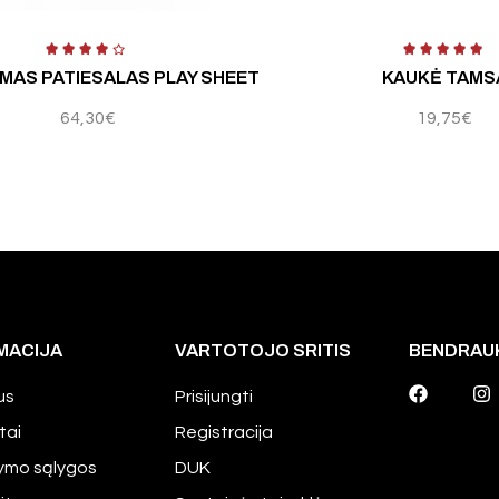
5
Įvertinimas:
4.60
iš 5
Įv
MAS PATIESALAS PLAY SHEET
KAUKĖ TAMS
64,30
€
19,75
€
MACIJA
VARTOTOJO SRITIS
BENDRAU
us
Prisijungti
tai
Registracija
tymo sąlygos
DUK