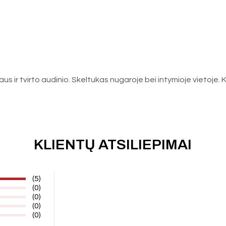
us ir tvirto audinio. Skeltukas nugaroje bei intymioje vietoje. K
KLIENTŲ ATSILIEPIMAI
(5)
(0)
(0)
(0)
(0)