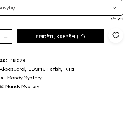
Valyti
PRIDĖTI Į KREPŠELĮ
das:
IN5078
,
,
Aksesuarai
BDSM & Fetish
Kita
as:
Mandy Mystery
as:
Mandy Mystery