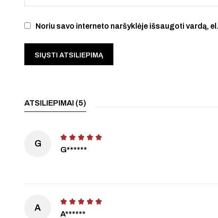
Noriu savo interneto naršyklėje išsaugoti vardą, el.
ATSILIEPIMAI (5)
G
G******
A
A******