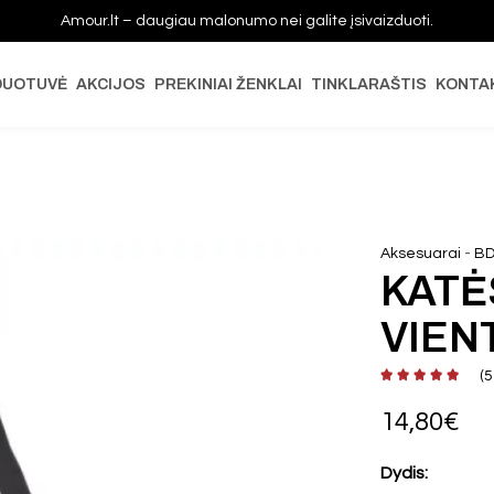
Amour.lt – daugiau malonumo nei galite įsivaizduoti.
DUOTUVĖ
AKCIJOS
PREKINIAI ŽENKLAI
TINKLARAŠTIS
KONTA
-
Aksesuarai
BD
KATĖ
VIEN
(
5
14,80
€
Dydis: