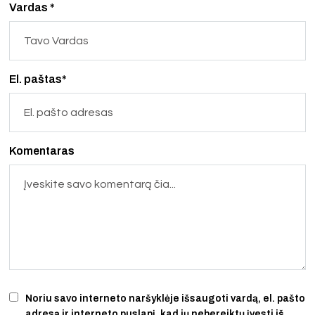
Vardas *
El. paštas*
Komentaras
Noriu savo interneto naršyklėje išsaugoti vardą, el. pašto
adresą ir interneto puslapį, kad jų nebereiktų įvesti iš