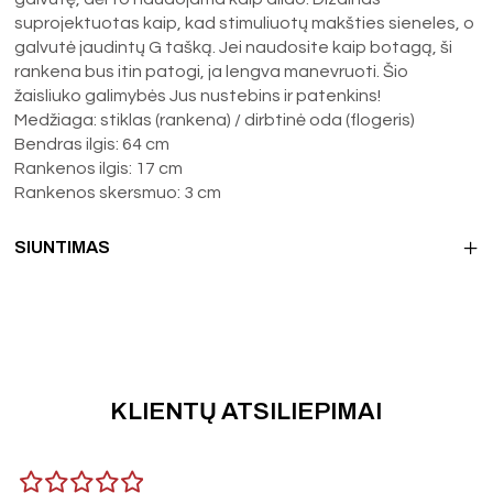
suprojektuotas kaip, kad stimuliuotų makšties sieneles, o
galvutė jaudintų G tašką. Jei naudosite kaip botagą, ši
rankena bus itin patogi, ja lengva manevruoti. Šio
žaisliuko galimybės Jus nustebins ir patenkins!
Medžiaga: stiklas (rankena) / dirbtinė oda (flogeris)
Bendras ilgis: 64 cm
Rankenos ilgis: 17 cm
Rankenos skersmuo: 3 cm
SIUNTIMAS
KLIENTŲ ATSILIEPIMAI