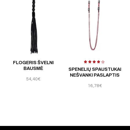
 5
Įvertinimas:
5.00
iš 5
Į
FLOGERIS ŠVELNI
BAUSMĖ
SPENELIŲ SPAUSTUKAI
NEŠVANKI PASLAPTIS
54,40
€
16,78
€