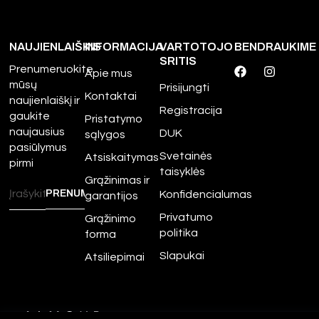
NAUJIENLAIŠKIS
INFORMACIJA
VARTOTOJO
BENDRAUKIME
SRITIS
Prenumeruokite
Apie mus
mūsų
Prisijungti
Kontaktai
naujienlaiškį ir
Registracija
gaukite
Pristatymo
naujausius
DUK
sąlygos
pasiūlymus
Svetainės
Atsiskaitymas
pirmi
taisyklės
Grąžinimas ir
Konfidencialumas
garantijos
Privatumo
Grąžinimo
politika
forma
Slapukai
Atsiliepimai