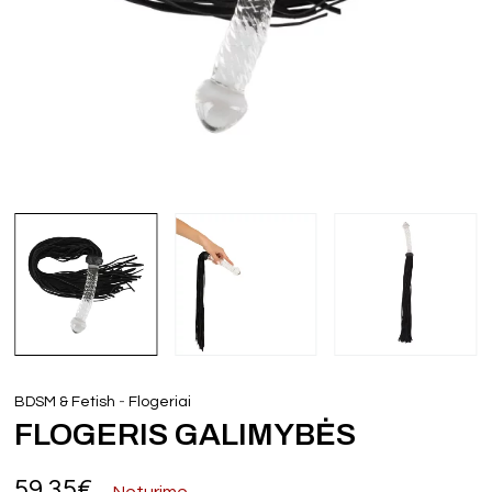
-
BDSM & Fetish
Flogeriai
FLOGERIS GALIMYBĖS
59,35
€
Neturime