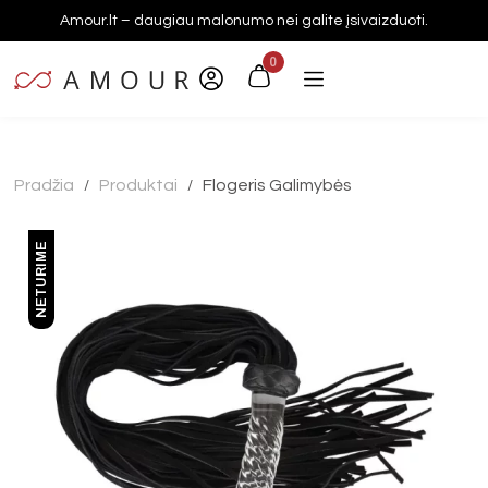
Amour.lt – daugiau malonumo nei galite įsivaizduoti.
0
Pradžia
Produktai
Flogeris Galimybės
/
/
NETURIME