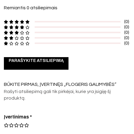
Remiantis 0 atsiliepimais
(0)
(0)
(0)
(0)
(0)
PARAŠYKITE ATSILIEPIMĄ
BŪKITE PIRMAS, ĮVERTINĘS „FLOGERIS GALIMYBĖS“
Rašyti atsiliepimą gali tik pirkėjai, kurie yra įsigiję šį
produktą.
Įvertinimas
*