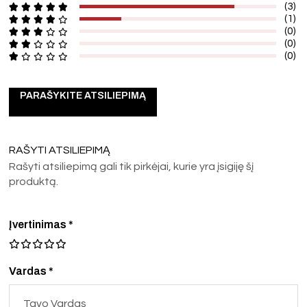
(3)
(1)
(0)
(0)
(0)
PARAŠYKITE ATSILIEPIMĄ
RAŠYTI ATSILIEPIMĄ
Rašyti atsiliepimą gali tik pirkėjai, kurie yra įsigiję šį
produktą.
Įvertinimas
*
Vardas *