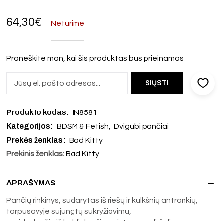
64,30
€
Neturime
Praneškite man, kai šis produktas bus prieinamas:
Produkto kodas:
IN8581
Kategorijos:
,
BDSM & Fetish
Dvigubi pančiai
Prekės ženklas:
Bad Kitty
Prekinis ženklas:
Bad Kitty
APRAŠYMAS
Pančių rinkinys, sudarytas iš riešų ir kulkšnių antrankių,
tarpusavyje sujungtų sukryžiavimu,