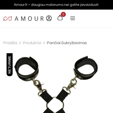
Amour.lt – daugiau malonumo nei galite įsivaizduoti.
0
Pradžia
Produktai
Pančiai Sukryžiavimas
/
/
NETURIME