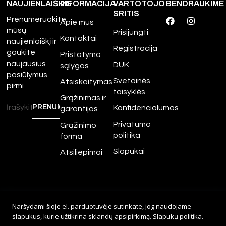
NAUJIENLAIŠKIS
INFORMACIJA
VARTOTOJO
BENDRAUKIME
SRITIS
Prenumeruokite
Apie mus
mūsų
Prisijungti
Kontaktai
naujienlaiškį ir
Registracija
gaukite
Pristatymo
naujausius
DUK
sąlygos
pasiūlymus
Svetainės
Atsiskaitymas
pirmi
taisyklės
Grąžinimas ir
Konfidencialumas
garantijos
Privatumo
Grąžinimo
politika
forma
Slapukai
Atsiliepimai
©
2026
Amour.lt – Visos
Naršydami šioje el. parduotuvėje sutinkate, jog naudojame
teisės saugomos.
slapukus, kurie užtikrina sklandų apsipirkimą.
Slapukų politika
.
Sprendimas:
Adveits