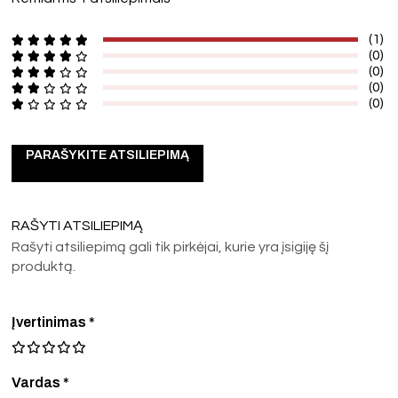
(1)
(0)
(0)
(0)
(0)
PARAŠYKITE ATSILIEPIMĄ
RAŠYTI ATSILIEPIMĄ
Rašyti atsiliepimą gali tik pirkėjai, kurie yra įsigiję šį
produktą.
Įvertinimas
*
Vardas *