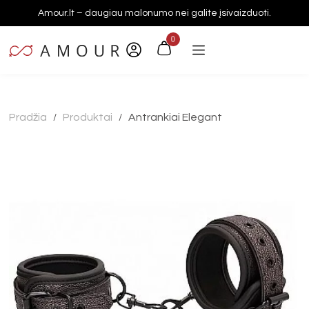
Amour.lt – daugiau malonumo nei galite įsivaizduoti.
0
Pradžia
Produktai
Antrankiai Elegant
/
/