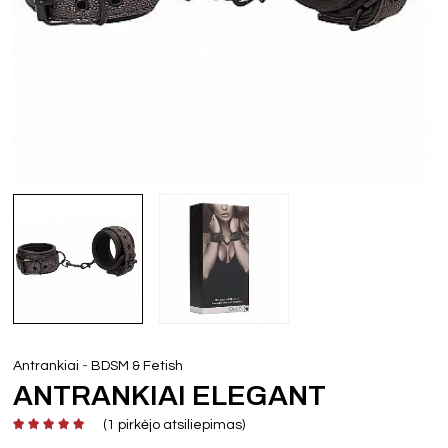
-
Antrankiai
BDSM & Fetish
ANTRANKIAI ELEGANT
(
1
pirkėjo atsiliepimas)