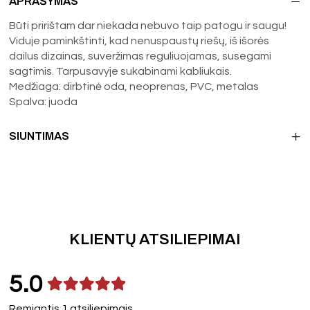
APRAŠYMAS
Būti pririštam dar niekada nebuvo taip patogu ir saugu!
Viduje paminkštinti, kad nenuspaustų riešų, iš išorės
dailus dizainas, suveržimas reguliuojamas, susegami
sagtimis. Tarpusavyje sukabinami kabliukais.
Medžiaga: dirbtinė oda, neoprenas, PVC, metalas
Spalva: juoda
SIUNTIMAS
KLIENTŲ ATSILIEPIMAI
5.0
Remiantis 1 atsiliepimais