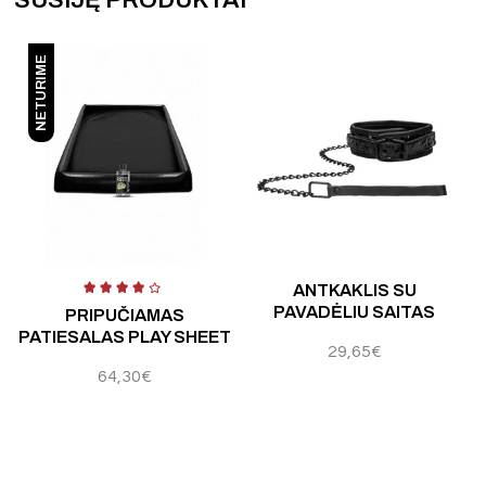
NETURIME
 5
Įvertinimas:
5.00
iš 5
Į
ANTKAKLIS SU
PAVADĖLIU SAITAS
PRIPUČIAMAS
PATIESALAS PLAY SHEET
29,65
€
64,30
€