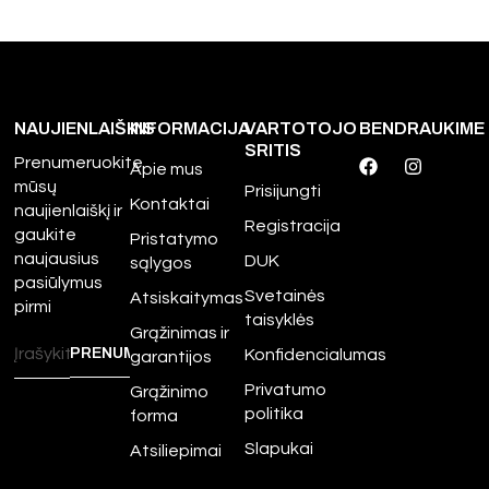
NAUJIENLAIŠKIS
INFORMACIJA
VARTOTOJO
BENDRAUKIME
SRITIS
Prenumeruokite
Apie mus
mūsų
Prisijungti
Kontaktai
naujienlaiškį ir
Registracija
gaukite
Pristatymo
naujausius
DUK
sąlygos
pasiūlymus
Svetainės
Atsiskaitymas
pirmi
taisyklės
Grąžinimas ir
Konfidencialumas
garantijos
Privatumo
Grąžinimo
politika
forma
Slapukai
Atsiliepimai