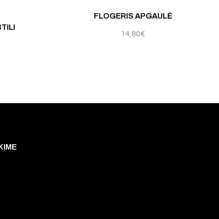
FLOGERIS APGAULĖ
TILI
14,80
€
KIME