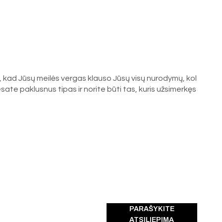
, kad Jūsų meilės vergas klauso Jūsų visų nurodymų, kol
i esate paklusnus tipas ir norite būti tas, kuris užsimerkęs
PARAŠYKITE
ATSILIEPIMĄ