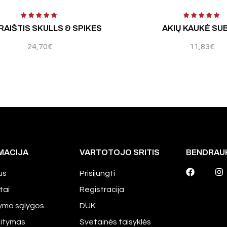
Įvertinimas:
5.00
iš 5
RAIŠTIS SKULLS & SPIKES
AKIŲ KAUKĖ SUB
24,70
€
11,83
€
MACIJA
VARTOTOJO SRITIS
BENDRAU
us
Prisijungti
tai
Registracija
tymo sąlygos
DUK
aitymas
Svetainės taisyklės