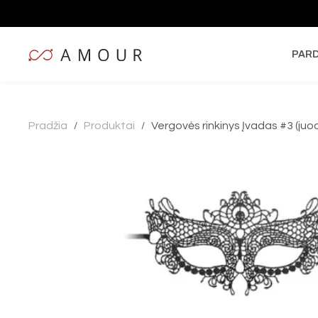
PAR
Pradžia
Produktai
Vergovės rinkinys Įvadas #3 (juo
/
/