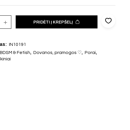
PRIDĖTI Į KREPŠELĮ
das:
IN10191
,
,
,
BDSM & Fetish
Dovanos, pramogos ♡
Porai
kiniai