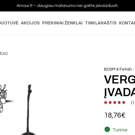
Amour.lt – daugiau malonumo nei galite įsivaizduoti.
DUOTUVĖ
AKCIJOS
PREKINIAI ŽENKLAI
TINKLARAŠTIS
KONTA
das)
BDSM & Fetish
VERG
ĮVAD
(
1
18,76
€
Turime