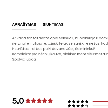
APRAŠYMAS
SIUNTIMAS
Ar kada fantazavote apie seksualų nuolankiojo ir dominu
jį erzinate ir viliojate. Užriškite akis ir suriškite riešu
ir surištas, tai bus puiki dovana Jūsų šeimininkui!
Komplekte yra nėrinių kaukė, plakimo mentelė ir metalin
Spalva: juoda
5.0