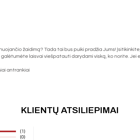
ojančio žaidimą? Tada tai bus puiki pradžia Jums! Įsitikinkite
s, kad galėtumėte laisvai viešpatauti darydami viską, ko norite. Je
iai antrankiai
KLIENTŲ ATSILIEPIMAI
(1)
(0)