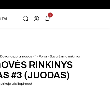
0
KTAI
-
-
-
Dovanos, pramogos ♡
Porai
Suvaržymo rinkiniai
OVĖS RINKINYS
AS #3 (JUODAS)
pirkėjo atsiliepimas)