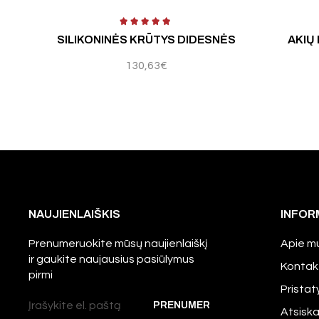
mas:
5.00
iš 5
SILIKONINĖS KRŪTYS DIDESNĖS
AKIŲ 
130,63
€
NAUJIENLAIŠKIS
INFOR
Prenumeruokite mūsų naujienlaiškį
Apie m
ir gaukite naujausius pasiūlymus
Kontak
pirmi
Prista
Atsisk