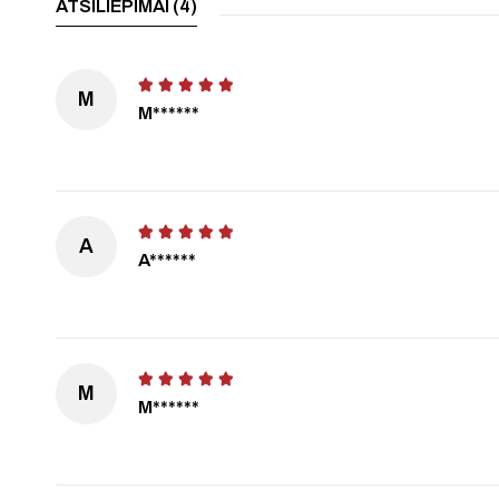
ATSILIEPIMAI (4)
M
M******
A
A******
M
M******