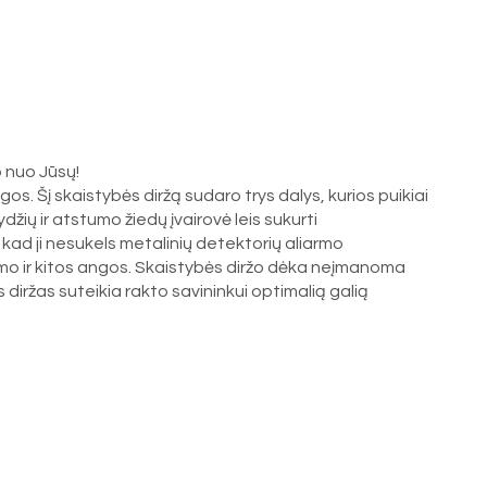
so nuo Jūsų!
s. Šį skaistybės diržą sudaro trys dalys, kurios puikiai
ydžių ir atstumo žiedų įvairovė leis sukurti
, kad ji nesukels metalinių detektorių aliarmo
apimo ir kitos angos. Skaistybės diržo dėka neįmanoma
s diržas suteikia rakto savininkui optimalią galią