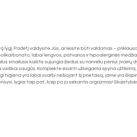
ą lygį. Padėtį valdysite Jūs, ar leisite būti valdomas – priklau
ikarbonato, labai lengvos, patvarios ir hipoalerginės medžiago
us smailusis kaištis sujungia žiedus su narveliu peniui. Įvairių d
r yra visiškai saugūs. Komplekte esanti užsegama spyna užtikrina
i higiena yra labai svarbi nešiojant šį prietaisą, jame yra šl
tensyvi, lygiai taip pat, kaip po jo sekantis orgazmas! Skaistybė