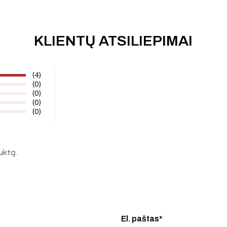
KLIENTŲ ATSILIEPIMAI
(4)
(0)
(0)
(0)
(0)
duktą.
El. paštas*