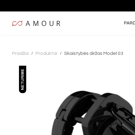
PAR
Pradžia
Produktai
Skaistybės diržas Model 03
/
/
NETURIME