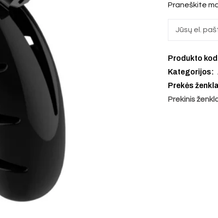
Praneškite ma
Produkto ko
Kategorijos:
Prekės ženkl
Prekinis ženkl