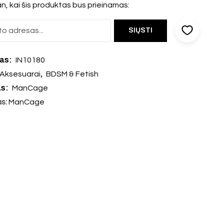
n, kai šis produktas bus prieinamas:
das:
IN10180
,
Aksesuarai
BDSM & Fetish
as:
ManCage
as:
ManCage