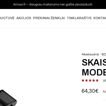
Amour.lt – daugiau malonumo nei galite įsivaizduoti.
DUOTUVĖ
AKCIJOS
PREKINIAI ŽENKLAI
TINKLARAŠTIS
KONTA
-
Aksesuarai
BD
SKAI
MODE
(
4
64,30
€
N