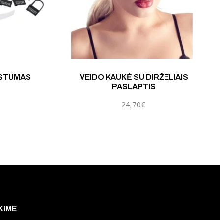
ertinimas:
5.00
iš 5
ISTUMAS
VEIDO KAUKĖ SU DIRŽELIAIS
PASLAPTIS
24,70
€
KIME