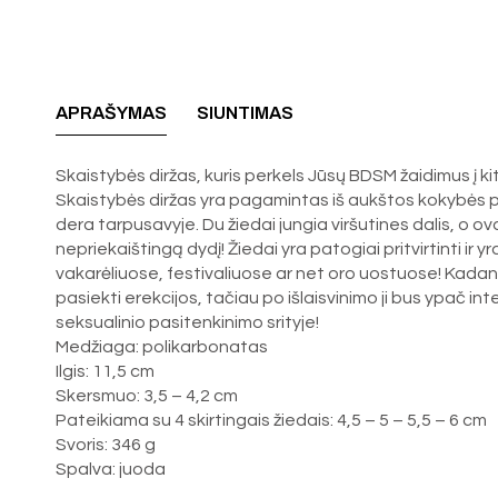
APRAŠYMAS
SIUNTIMAS
Skaistybės diržas, kuris perkels Jūsų BDSM žaidimus į kit
Skaistybės diržas yra pagamintas iš aukštos kokybės pol
dera tarpusavyje. Du žiedai jungia viršutines dalis, o oval
nepriekaištingą dydį! Žiedai yra patogiai pritvirtinti i
vakarėliuose, festivaliuose ar net oro uostuose! Kadang
pasiekti erekcijos, tačiau po išlaisvinimo ji bus ypač in
seksualinio pasitenkinimo srityje!
Medžiaga: polikarbonatas
Ilgis: 11,5 cm
Skersmuo: 3,5 – 4,2 cm
Pateikiama su 4 skirtingais žiedais: 4,5 – 5 – 5,5 – 6 cm
Svoris: 346 g
Spalva: juoda