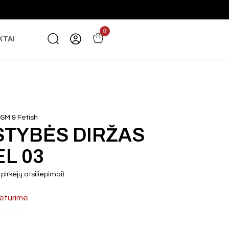
0
KTAI
SM & Fetish
STYBĖS DIRŽAS
L 03
pirkėjų atsiliepimai)
eturime