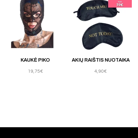
 5
Įvertinimas:
5.00
iš 5
Į
KAUKĖ PIKO
AKIŲ RAIŠTIS NUOTAIKA
19,75
€
4,90
€