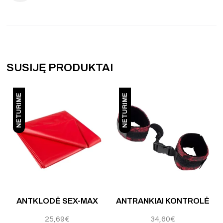
SUSIJĘ PRODUKTAI
NETURIME
NETURIME
 5
Įvertinimas:
5.00
iš 5
Į
ANTKLODĖ SEX-MAX
ANTRANKIAI KONTROLĖ
25,69
€
34,60
€