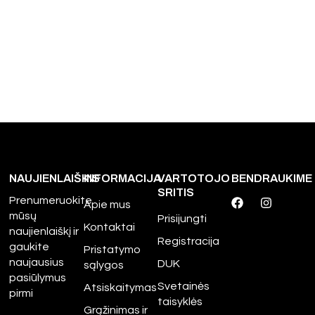
NAUJIENLAIŠKIS
INFORMACIJA
VARTOTOJO
BENDRAUKIME
SRITIS
Prenumeruokite
Apie mus
mūsų
Prisijungti
Kontaktai
naujienlaiškį ir
Registracija
gaukite
Pristatymo
naujausius
DUK
sąlygos
pasiūlymus
Svetainės
Atsiskaitymas
pirmi
taisyklės
Grąžinimas ir