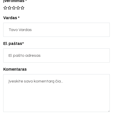
Įvertinimas
*
Vardas *
El. paštas*
Komentaras