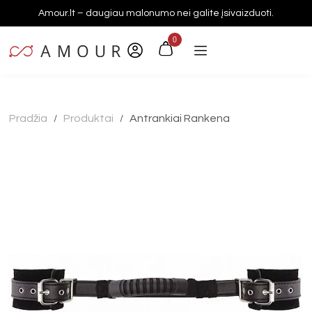
Amour.lt – daugiau malonumo nei galite įsivaizduoti.
0
Pradžia
Produktai
Antrankiai Rankena
/
/