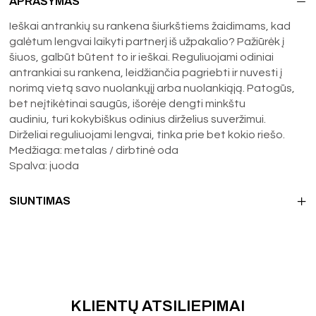
APRAŠYMAS
Ieškai antrankių su rankena šiurkštiems žaidimams, kad
galėtum lengvai laikyti partnerį iš užpakalio? Pažiūrėk į
šiuos, galbūt būtent to ir ieškai. Reguliuojami odiniai
antrankiai su rankena, leidžiančia pagriebti ir nuvesti į
norimą vietą savo nuolankųjį arba nuolankiąją. Patogūs,
bet neįtikėtinai saugūs, išorėje dengti minkštu
audiniu, turi kokybiškus odinius dirželius suveržimui.
Dirželiai reguliuojami lengvai, tinka prie bet kokio riešo.
Medžiaga: metalas / dirbtinė oda
Spalva: juoda
SIUNTIMAS
KLIENTŲ ATSILIEPIMAI