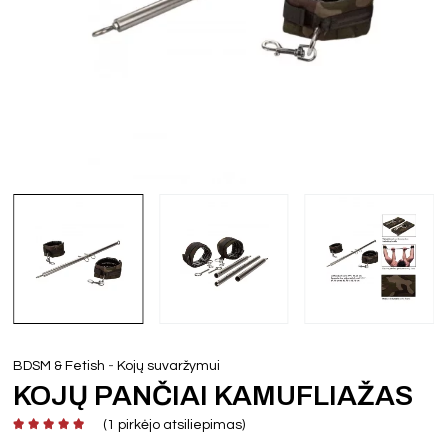
-
BDSM & Fetish
Kojų suvaržymui
KOJŲ PANČIAI KAMUFLIAŽAS
(
1
pirkėjo atsiliepimas)