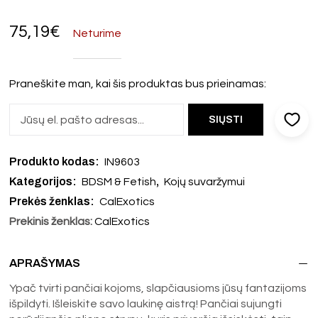
75,19
€
Neturime
Praneškite man, kai šis produktas bus prieinamas:
Produkto kodas:
IN9603
Kategorijos:
,
BDSM & Fetish
Kojų suvaržymui
Prekės ženklas:
CalExotics
Prekinis ženklas:
CalExotics
APRAŠYMAS
Ypač tvirti pančiai kojoms, slapčiausioms jūsų fantazijoms
išpildyti. Išleiskite savo laukinę aistrą! Pančiai sujungti