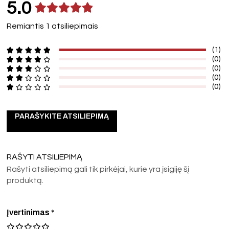
5.0
Remiantis 1 atsiliepimais
(1)
(0)
(0)
(0)
(0)
PARAŠYKITE ATSILIEPIMĄ
RAŠYTI ATSILIEPIMĄ
Rašyti atsiliepimą gali tik pirkėjai, kurie yra įsigiję šį
produktą.
Įvertinimas
*