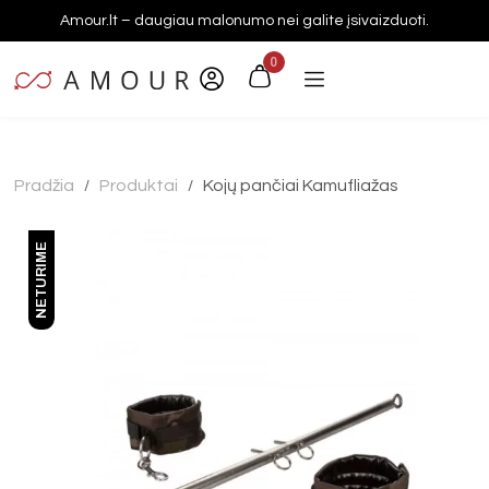
Amour.lt – daugiau malonumo nei galite įsivaizduoti.
0
Pradžia
Produktai
Kojų pančiai Kamufliažas
/
/
NETURIME