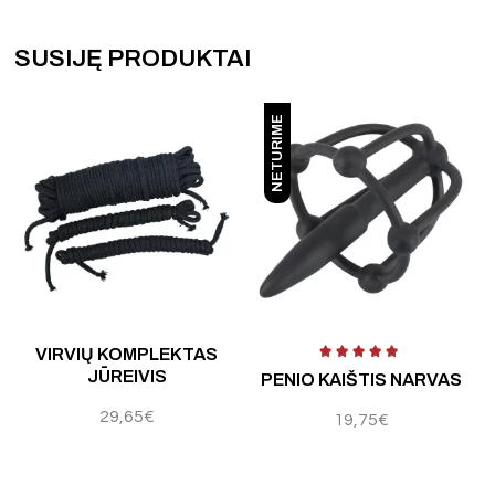
SUSIJĘ PRODUKTAI
NETURIME
Įvertinimas:
5.00
iš 5
Įvertinimas:
4.00
iš 5
Į
VIRVIŲ KOMPLEKTAS
JŪREIVIS
PENIO KAIŠTIS NARVAS
29,65
€
19,75
€