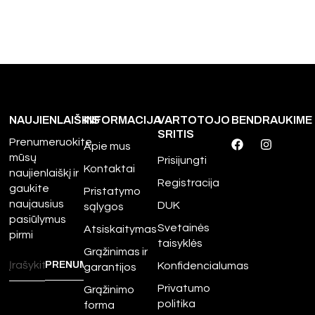
NAUJIENLAIŠKIS
INFORMACIJA
VARTOTOJO
BENDRAUKIME
SRITIS
Prenumeruokite
Apie mus
mūsų
Prisijungti
Kontaktai
naujienlaiškį ir
Registracija
gaukite
Pristatymo
naujausius
DUK
sąlygos
pasiūlymus
Svetainės
Atsiskaitymas
pirmi
taisyklės
Grąžinimas ir
Konfidencialumas
garantijos
Privatumo
Grąžinimo
politika
forma