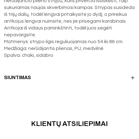
nerūdijančio plieno strypu, kuris priverčia išsiskėsti, taip
sukuriamas naujas skverbimosi kampas. Strypas susideda
iš trijų dalių, todėl lengvai pritaikysite jo dydį, o prireikus
antkojus lengvai nuimsite, nes jie prisegami karabinais.
Antkojai iš vidaus paminkštinti, todėl juos segėti
nepavargsite.
Matmenys: strypo ilgis reguliuojamas nuo 54 iki 86 cm.
Medžiaga: nerūdijantis plienas, PU, medvilnė
Spalva: chaki, sidabro
SIUNTIMAS
KLIENTŲ ATSILIEPIMAI