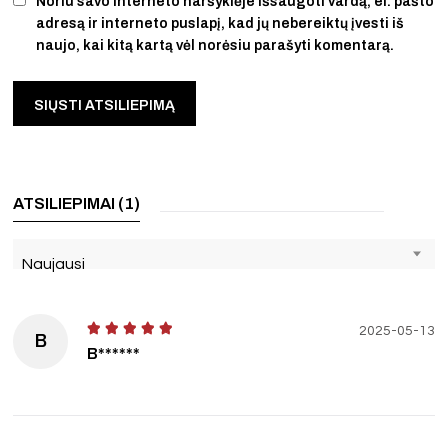
Noriu savo interneto naršyklėje išsaugoti vardą, el. pašto
adresą ir interneto puslapį, kad jų nebereiktų įvesti iš
naujo, kai kitą kartą vėl norėsiu parašyti komentarą.
ATSILIEPIMAI (1)
Naujausi
2025-05-13
B
B******