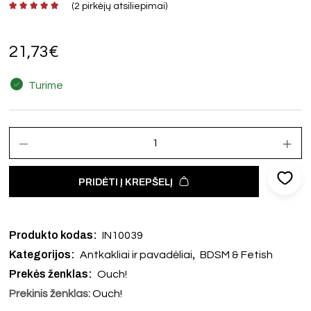
(
2
pirkėjų atsiliepimai)
21,73
€
Turime
PRIDĖTI Į KREPŠELĮ
Produkto kodas:
IN10039
Kategorijos:
,
Antkakliai ir pavadėliai
BDSM & Fetish
Prekės ženklas:
Ouch!
Prekinis ženklas:
Ouch!