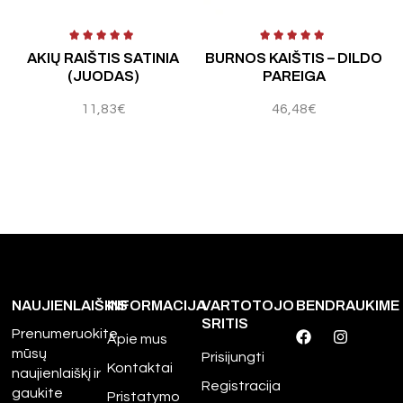
 5
Įvertinimas:
5.00
iš 5
Į
B
AKIŲ RAIŠTIS SATINIA
BURNOS KAIŠTIS – DILDO
(JUODAS)
PAREIGA
11,83
€
46,48
€
NAUJIENLAIŠKIS
INFORMACIJA
VARTOTOJO
BENDRAUKIME
SRITIS
Prenumeruokite
Apie mus
mūsų
Prisijungti
Kontaktai
naujienlaiškį ir
Registracija
gaukite
Pristatymo