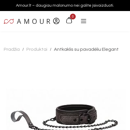
Amour.lt – daugiau malonumo nei galite įsivaizduoti.
0
Pradžia
Produktai
Antkaklis su pavadėliu Elegant
/
/