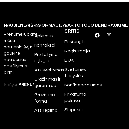
NAUJIENLAIŠKIS
INFORMACIJA
VARTOTOJO
BENDRAUKIME
SRITIS
Prenumeruokite
Apie mus
mūsų
Prisijungti
Kontaktai
naujienlaiškį ir
Registracija
gaukite
Pristatymo
naujausius
DUK
sąlygos
pasiūlymus
Svetainės
Atsiskaitymas
pirmi
taisyklės
Grąžinimas ir
Konfidencialumas
garantijos
Privatumo
Grąžinimo
politika
forma
Slapukai
Atsiliepimai