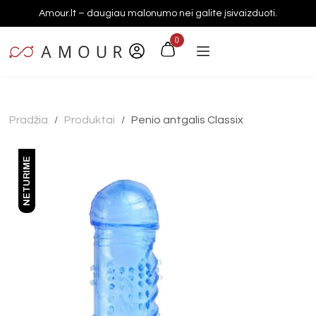
Amour.lt – daugiau malonumo nei galite įsivaizduoti.
0
Pradžia
Produktai
Penio antgalis Classix
/
/
NETURIME