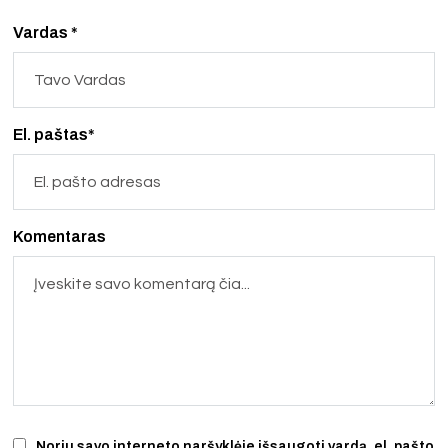
Vardas *
El. paštas*
Komentaras
Noriu savo interneto naršyklėje išsaugoti vardą, el. pašto