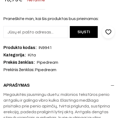
Praneškite man, kai šis produktas bus prieinamas:
Produkto kodas:
IN9941
Kategorija:
Kita
Prekės ženklas:
Pipedream
Prekinis ženklas:
Pipedream
APRAŠYMAS
Megaukitės jausmingu duetu: malonios tekstūros penio
antgaliu ir galinga vibro kulka. Elastinga medžiaga
prisitaiko prie penio apimčių, tvirtai priglunda, sustiprina
erekciją, padeda prailginti lytinį aktą. Antgalis dengtas
stimuliuojančiais gumbeliais, kurie audringai jaudins