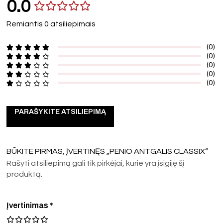
0.0
Remiantis 0 atsiliepimais
(0)
(0)
(0)
(0)
(0)
PARAŠYKITE ATSILIEPIMĄ
BŪKITE PIRMAS, ĮVERTINĘS „PENIO ANTGALIS CLASSIX“
Rašyti atsiliepimą gali tik pirkėjai, kurie yra įsigiję šį
produktą.
Įvertinimas
*