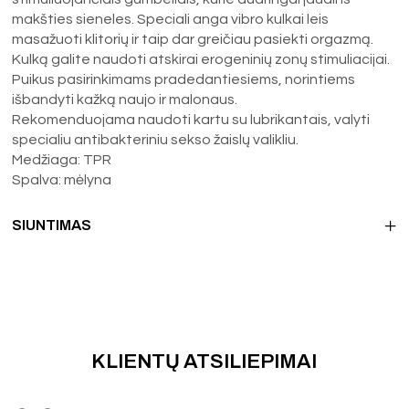
makšties sieneles. Speciali anga vibro kulkai leis
masažuoti klitorių ir taip dar greičiau pasiekti orgazmą.
Kulką galite naudoti atskirai erogeninių zonų stimuliacijai.
Puikus pasirinkimams pradedantiesiems, norintiems
išbandyti kažką naujo ir malonaus.
Rekomenduojama naudoti kartu su lubrikantais, valyti
specialiu antibakteriniu sekso žaislų valikliu.
Medžiaga: TPR
Spalva: mėlyna
SIUNTIMAS
KLIENTŲ ATSILIEPIMAI