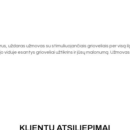
, uždaras užmovas su stimuliuojančiais grioveliais per visą ilgį,
at jo viduje esantys grioveliai užtikrins ir jūsų malonumą. Užmovas 
KLIENTŲ ATSILIEPIMAI