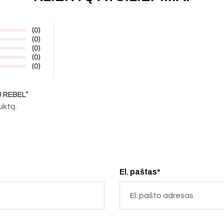
(0)
(0)
(0)
(0)
(0)
 REBEL“
duktą.
El. paštas*