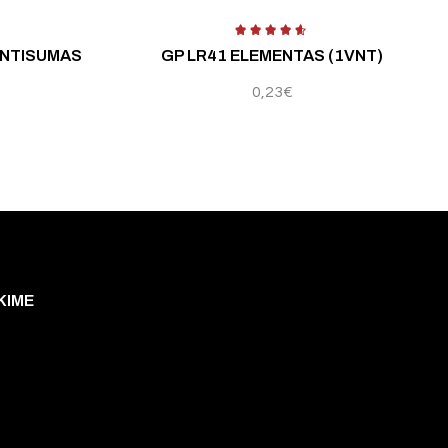
ENTISUMAS
GP LR41 ELEMENTAS (1VNT)
0,23
€
KIME