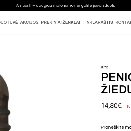
Amour.lt – daugiau malonumo nei galite įsivaizduoti.
DUOTUVĖ
AKCIJOS
PREKINIAI ŽENKLAI
TINKLARAŠTIS
KONTA
Kita
PENI
ŽIED
14,80
€
N
Praneškite ma