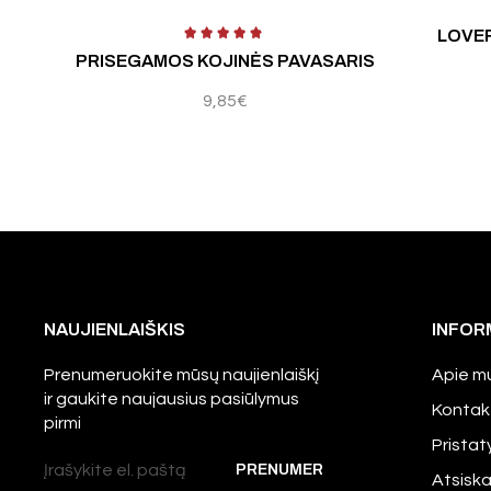
mas:
3.00
iš 5
LOVE
PRISEGAMOS KOJINĖS PAVASARIS
9,85
€
NAUJIENLAIŠKIS
INFOR
Prenumeruokite mūsų naujienlaiškį
Apie m
ir gaukite naujausius pasiūlymus
Kontak
pirmi
Prista
Atsisk