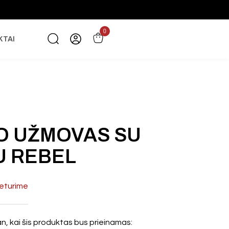
0
KTAI
O UŽMOVAS SU
U REBEL
eturime
n, kai šis produktas bus prieinamas: