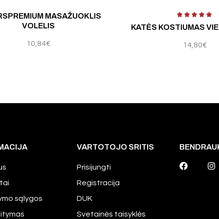
RSPREMIUM MASAŽUOKLIS
VOLELIS
KATĖS KOSTIUMAS VI
10,84
€
14,80
€
MACIJA
VARTOTOJO SRITIS
BENDRAU
us
Prisijungti
tai
Registracija
tymo sąlygos
DUK
aitymas
Svetainės taisyklės