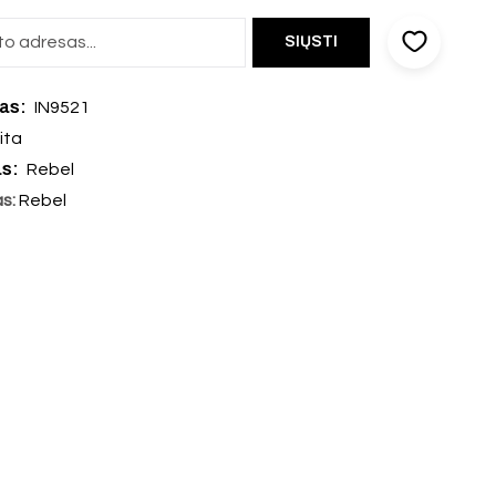
das:
IN9521
ita
as:
Rebel
as:
Rebel