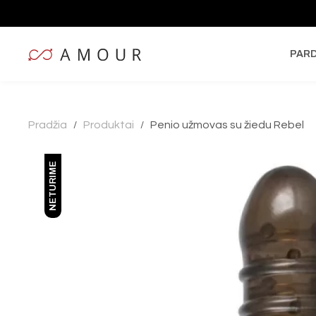
PAR
Pradžia
Produktai
Penio užmovas su žiedu Rebel
/
/
NETURIME