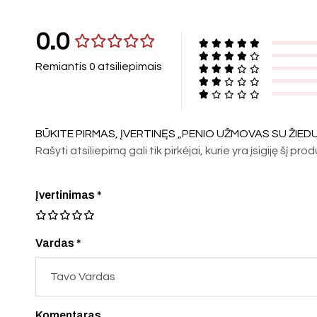
0.0
Remiantis 0 atsiliepimais
BŪKITE PIRMAS, ĮVERTINĘS „PENIO UŽMOVAS SU ŽIEDU
Rašyti atsiliepimą gali tik pirkėjai, kurie yra įsigiję šį pro
Įvertinimas
*
Vardas *
Komentaras