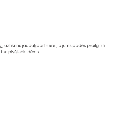
 užtikrins jaudulį partnerei, o jums padės prailginti
turi plyšį sėklidėms.