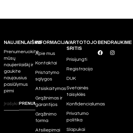
NAUJIENLAIŠKIS
INFORMACIJA
VARTOTOJO
BENDRAUKIME
SRITIS
Prenumeruokite
Apie mus
mūsų
Prisijungti
Kontaktai
naujienlaiškį ir
Registracija
gaukite
Pristatymo
naujausius
DUK
sąlygos
pasiūlymus
Svetainės
Atsiskaitymas
pirmi
taisyklės
Grąžinimas ir
Konfidencialumas
garantijos
Privatumo
Grąžinimo
politika
forma
Slapukai
Atsiliepimai