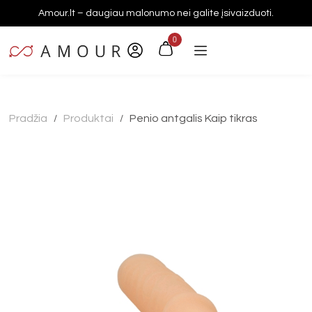
Amour.lt – daugiau malonumo nei galite įsivaizduoti.
0
Pradžia
Produktai
Penio antgalis Kaip tikras
/
/