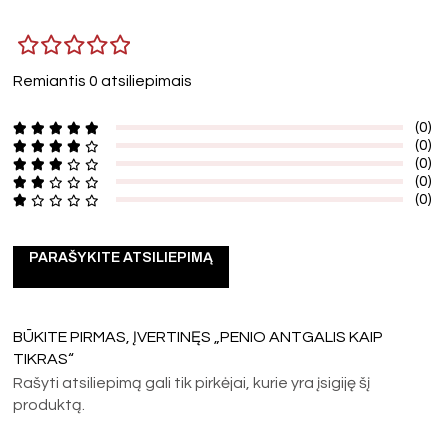
Remiantis 0 atsiliepimais
(0)
(0)
(0)
(0)
(0)
PARAŠYKITE ATSILIEPIMĄ
BŪKITE PIRMAS, ĮVERTINĘS „PENIO ANTGALIS KAIP
TIKRAS“
Rašyti atsiliepimą gali tik pirkėjai, kurie yra įsigiję šį
produktą.