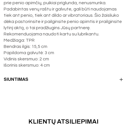
prie penio apimčių, puikiai priglunda, nenusmunka.
Padabintas venų raštu ir galvute, gali būti naudojamas
tiek ant penio, tiek ant dildo ar vibratoriaus. Šio žaisliuko
dėka pastorinsite ir pailginsite penio apimtis ir prailginsite
lytinį aktą, o tai pradžiugins Jūsų partnerę.
Rekomenduojama naudoti kartu su lubrikantu.
Medžiaga: TPR
Bendras ilgis: 15,5 cm
Papildoma galvutė: 3 cm
Vidinis skersmuo: 2 cm
Išorinis skersmuo: 4 cm
SIUNTIMAS
KLIENTŲ ATSILIEPIMAI