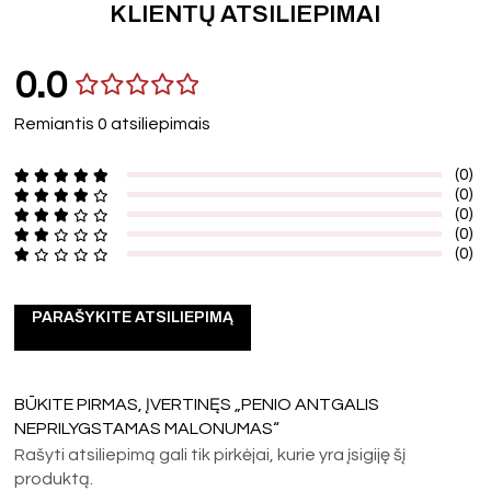
KLIENTŲ ATSILIEPIMAI
0.0
Remiantis 0 atsiliepimais
(0)
(0)
(0)
(0)
(0)
PARAŠYKITE ATSILIEPIMĄ
BŪKITE PIRMAS, ĮVERTINĘS „PENIO ANTGALIS
NEPRILYGSTAMAS MALONUMAS“
Rašyti atsiliepimą gali tik pirkėjai, kurie yra įsigiję šį
produktą.