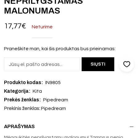
NEPRILYGSTAMAS
MALONUMAS
17,77
€
Neturime
Praneškite man, kai šis produktas bus prieinamas:
Produkto kodas:
IN9805
Kategorija:
Kita
Prekės ženklas:
Pipedream
Prekinis ženklas:
Pipedream
APRAŠYMAS
Mėgaukitės neprilygstamu malonumu! Tamprus penio