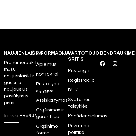
NAUJIENLAIŠKIS
INFORMACIJA
VARTOTOJO
BENDRAUKIME
SRITIS
Prenumeruokite
Apie mus
mūsų
Prisijungti
Kontaktai
naujienlaiškį ir
Registracija
gaukite
Pristatymo
naujausius
DUK
sąlygos
pasiūlymus
Svetainės
Atsiskaitymas
pirmi
taisyklės
Grąžinimas ir
Konfidencialumas
garantijos
Privatumo
Grąžinimo
politika
forma