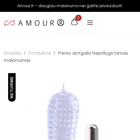
Amour.lt – daugiau malonumo nei galite įsivaizduoti.
0
Pradžia
Produktai
Penio antgalis Neprilygstamas
/
/
malonumas
NETURIME