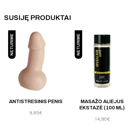
SUSIJĘ PRODUKTAI
NETURIME
NETURIME
Įvertinimas:
4.60
iš 5
ANTISTRESINIS PENIS
MASAŽO ALIEJUS
EKSTAZĖ (100 ML)
9,85
€
14,80
€