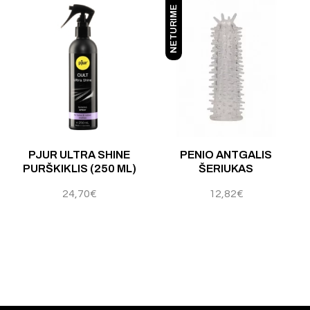
NETURIME
 5
PJUR ULTRA SHINE
PENIO ANTGALIS
PURŠKIKLIS (250 ML)
ŠERIUKAS
24,70
€
12,82
€