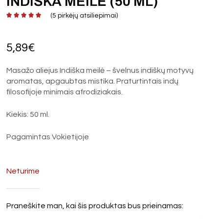
INDIŠKA MEILĖ (50 ML)
(
5
pirkėjų atsiliepimai)
5,89
€
Masažo aliejus Indiška meilė – švelnus indiškų motyvų
aromatas, apgaubtas mistika. Praturtintais indų
filosofijoje minimais afrodiziakais.
Kiekis: 50 ml.
Pagamintas Vokietijoje
Neturime
Praneškite man, kai šis produktas bus prieinamas: