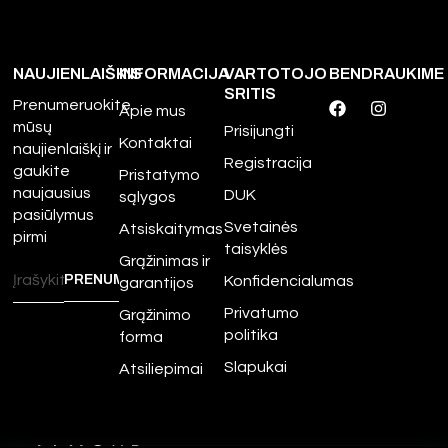
NAUJIENLAIŠKIS
INFORMACIJA
VARTOTOJO
BENDRAUKIME
SRITIS
Prenumeruokite
Apie mus
mūsų
Prisijungti
Kontaktai
naujienlaiškį ir
Registracija
gaukite
Pristatymo
naujausius
DUK
sąlygos
pasiūlymus
Svetainės
Atsiskaitymas
pirmi
taisyklės
Grąžinimas ir
Konfidencialumas
garantijos
Privatumo
Grąžinimo
politika
forma
Slapukai
Atsiliepimai