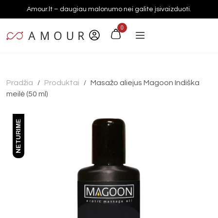
Amour.lt – daugiau malonumo nei galite įsivaizduoti.
0
Pradžia
Produktai
Masažo aliejus Magoon Indiška
/
/
meilė (50 ml)
NETURIME