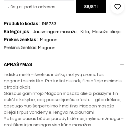
Produkto kodas:
IN5733
Kategorijos:
,
,
Jausmingam masažui
Kita
Masažo aliejai
Prekės ženklas:
Magoon
Prekinis ženklas:
Magoon
APRAŠYMAS
Indiška meilė – švelnus indiškų motyvų aromatas,
apgaubtas mistika. Praturtintais indų filosofijoje minimais
afrodiziakais.
Garsaus gamintojo Magoon masažo aliejai pasižymi itin
aukšta kokybe, odą puoselėjančiu efektu – giliai drėkina,
apsaugo nuo šerpetojimo ir maitina. Magoon masažo
aliejai tirpūs vandenyje, lengvai nuplaunami.
Pats geriausias būdas parodyti dėmesį mylimam žmogui –
erotiškas ir jausmingas viso kūno masažas.