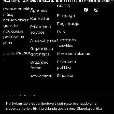
NAUJIENLAIŠKIS
INFORMACIJA
VARTOTOJO
BENDRAUKIME
SRITIS
Prenumeruokite
Apie mus
mūsų
Prisijungti
Kontaktai
naujienlaiškį ir
Registracija
gaukite
Pristatymo
naujausius
DUK
sąlygos
pasiūlymus
Svetainės
Atsiskaitymas
pirmi
taisyklės
Grąžinimas ir
Konfidencialumas
garantijos
Privatumo
Grąžinimo
politika
forma
Slapukai
Atsiliepimai
©
2026
Amour.lt – Visos
Naršydami šioje el. parduotuvėje sutinkate, jog naudojame
teisės saugomos.
slapukus, kurie užtikrina sklandų apsipirkimą.
Slapukų politika
.
Sprendimas:
Adveits