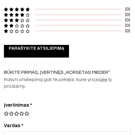
(0)
(0)
(0)
(0)
(0)
PARAŠYKITE ATSILIEPIMĄ
BŪKITE PIRMAS, ĮVERTINĘS „KORSETAS MIEDER“
Rašyti atsiliepimą gali tik pirkėjai, kurie yra įsigiję šį
produktą.
Įvertinimas
*
Vardas *