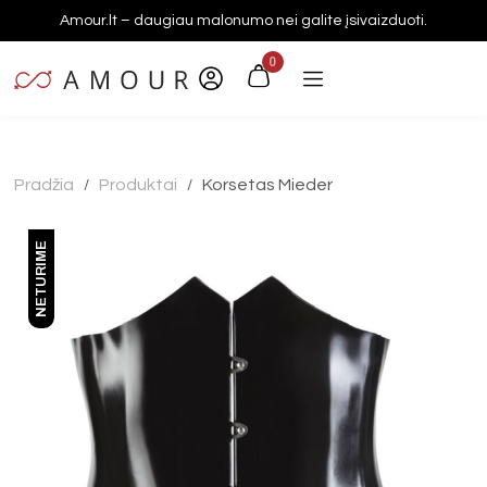
Amour.lt – daugiau malonumo nei galite įsivaizduoti.
0
Pradžia
Produktai
Korsetas Mieder
/
/
NETURIME