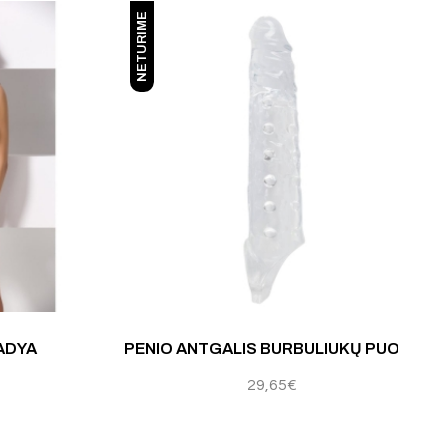
NETURIME
ADYA
PENIO ANTGALIS BURBULIUKŲ PUOTA
29,65
€