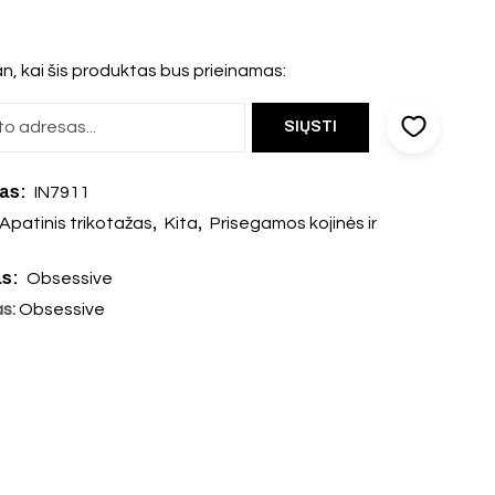
n, kai šis produktas bus prieinamas:
das:
IN7911
,
,
Apatinis trikotažas
Kita
Prisegamos kojinės ir
as:
Obsessive
as:
Obsessive