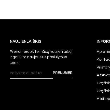
NAUJIENLAIŠKIS
INFOR
Prenumeruokite mūsų naujienlaiškį
Apie m
ir gaukite naujausius pasiūlymus
Kontak
pirmi
Prista
Atsisk
Grąžini
Grąžin
Atsilie