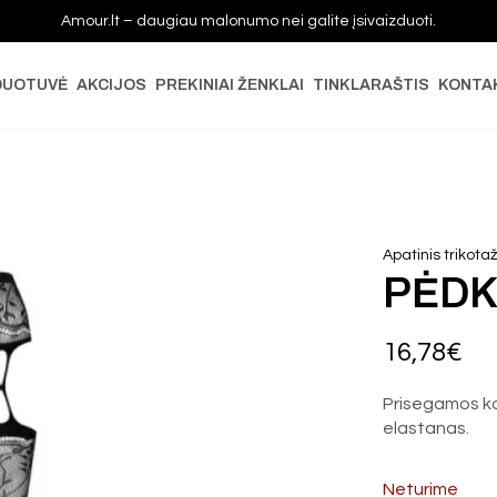
Amour.lt – daugiau malonumo nei galite įsivaizduoti.
DUOTUVĖ
AKCIJOS
PREKINIAI ŽENKLAI
TINKLARAŠTIS
KONTA
Apatinis trikota
PĖDK
16,78
€
Prisegamos koj
elastanas.
Neturime