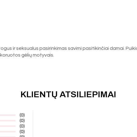
gus ir seksualus pasirinkimas savimi pasitikinčiai damai. Puikia
 dekoruotos gėlių motyvais.
KLIENTŲ ATSILIEPIMAI
(0)
(0)
(0)
(0)
(0)