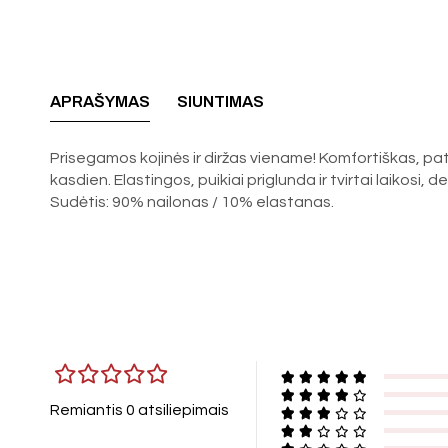
APRAŠYMAS
SIUNTIMAS
Prisegamos kojinės ir diržas viename! Komfortiškas, pato
kasdien. Elastingos, puikiai priglunda ir tvirtai laikosi,
Sudėtis: 90% nailonas / 10% elastanas.
Remiantis 0 atsiliepimais