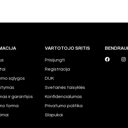
MACIJA
VARTOTOJO SRITIS
BENDRAU
us
Prisijungti
tai
Registracija
tymo sąlygos
DUK
aitymas
Svetainės taisyklės
mas ir garantijos
Konfidencialumas
imo forma
Privatumo politika
pimai
Slapukai