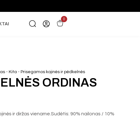
0
KTAI
-
-
žas
Kita
Prisegamos kojinės ir pėdkelnės
ELNĖS ORDINAS
inės ir diržas viename.Sudėtis: 90% nailonas / 10%