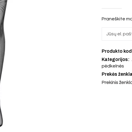
Praneškite ma
Produkto ko
Kategorijos:
pėdkelnės
Prekės ženkl
Prekinis ženkl