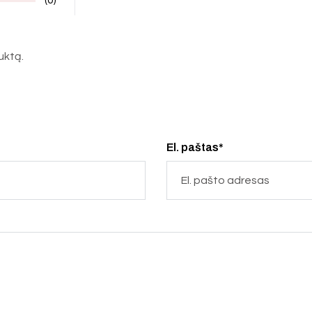
duktą.
El. paštas*