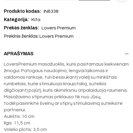
Produkto kodas:
IN6338
Kategorija:
Kita
Prekės ženklas:
Lovers Premium
Prekinis ženklas:
Lovers Premium
APRAŠYMAS
LoversPremium masažuoklis, kuris pasitarnaus kiekvienam
žmogui. Patogaus naudojimo, lengvai laikomas ir
valdomas rankoje, turi besisukantį volelį su minkštais
rumbeliais, kurie stimuliuoja kraujotaką, suteikia
dilgčiojantį pojūtį, kuris akimirksniu atpalaiduoja raumenis.
Masažavimo stiprumas priklauso tik nuo Jūsų,
todėl pasirinkite švelnų ar stiprų stimuliavimą suteiksite
partneriui.
Aukštis: 10 cm
Ilgis: 11,5 cm
Volelio plotis: 3,5 cm