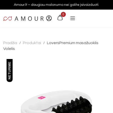
Amour.lt – daugiau malonumo nei galite įsivaizduoti.
0
Pradžia
Produktai
LoversPremium masažuoklis
/
/
Volelis
NETURIME