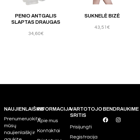
PENIO ANTGALIS
SUKNELĖ BIZĖ
SLAPTAS DRAUGAS
43,51
€
34,60
€
NAUJIENLAIŠKIS
INFORMACIJA
VARTOTOJO
BENDRAUKIME
SRITIS
Prenumeruokite
Apie mus
mūsų
Prisijungti
Kontaktai
naujienlaiškį ir
Registracija
gaukite