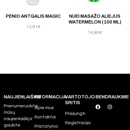
PENIO ANTGALIS MAGIC
NUEI MASAŽO ALIEJUS
WATERMELON (100 ML)
13,81
€
14,80
€
NAUJIENLAIŠKIS
INFORMACIJA
VARTOTOJO
BENDRAUKIME
SRITIS
Prenumeruokite
Apie mus
mūsų
Prisijungti
Kontaktai
naujienlaiškį ir
Registracija
gaukite
Pristatymo