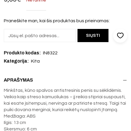
Praneškite man, kai šis produktas bus prieinamas:
Produkto kodas:
IN8322
Kategorija:
Kita
APRAŠYMAS
Minkštas, kūno spalvos antistresinis penis su sėklidėmis.
Veikia kaip streso kamuoliukas – jį reikia stipriai suspausti,
kai esate įsitempusi, nervinga ar patiriate stresą. Taigi tai
puiki dovana merginai, kuriai reikėtų nuslopinti įtampą.
Medžiaga: ABS
Ilgis: 13 cm
Skersmuo: 6 cm