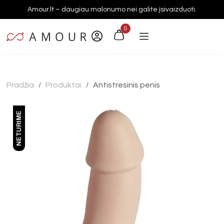
Amour.lt – daugiau malonumo nei galite įsivaizduoti.
0
Pradžia
Produktai
Antistresinis penis
/
/
NETURIME