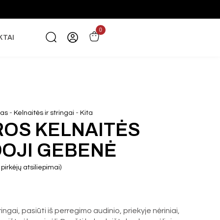
0
KTAI
-
-
žas
Kelnaitės ir stringai
Kita
ROS KELNAITĖS
OJI GEBENĖ
pirkėjų atsiliepimai)
ngai, pasiūti iš perregimo audinio, priekyje nėriniai,