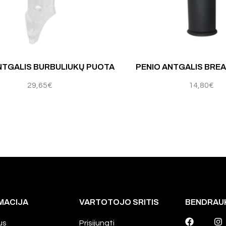
NTGALIS BURBULIUKŲ PUOTA
PENIO ANTGALIS BRE
29,65
€
14,80
€
MACIJA
VARTOTOJO SRITIS
BENDRAU
us
Prisijungti