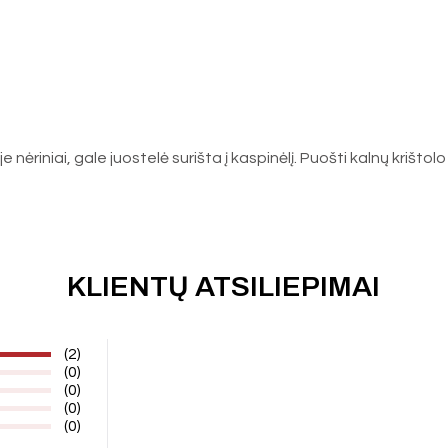
nėriniai, gale juostelė surišta į kaspinėlį. Puošti kalnų krištolo 
KLIENTŲ ATSILIEPIMAI
(2)
(0)
(0)
(0)
(0)