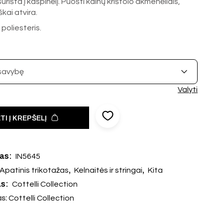
urišta į kaspinėlį. Puošti kalnų krištolo akmenėliais,
škai atvira.
poliesteris.
Valyti
TI Į KREPŠELĮ
das:
IN5645
,
,
Apatinis trikotažas
Kelnaitės ir stringai
Kita
as:
Cottelli Collection
as:
Cottelli Collection