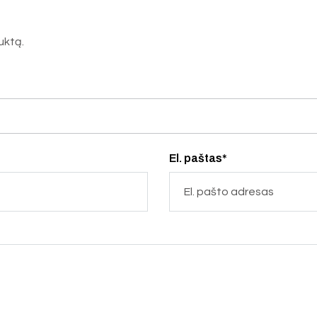
duktą.
El. paštas*