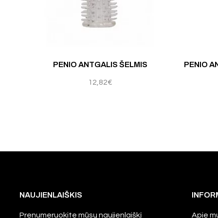
PENIO ANTGALIS ŠELMIS
PENIO A
12,82
€
NAUJIENLAIŠKIS
INFOR
Prenumeruokite mūsų naujienlaiškį
Apie m