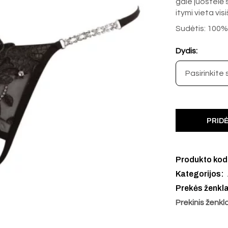
gale juostelė s
itymi vieta visi
Sudėtis: 100% 
Dydis:
PRIDĖ
Produkto ko
Kategorijos:
Prekės ženkl
Prekinis ženkl