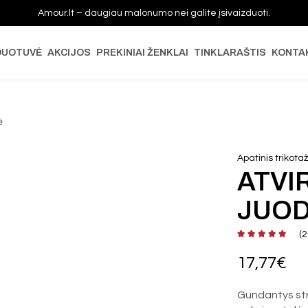
Amour.lt – daugiau malonumo nei galite įsivaizduoti.
DUOTUVĖ
AKCIJOS
PREKINIAI ŽENKLAI
TINKLARAŠTIS
KONTA
ė
Apatinis trikota
ATVI
JUOD
(
2
17,77
€
Gundantys stri