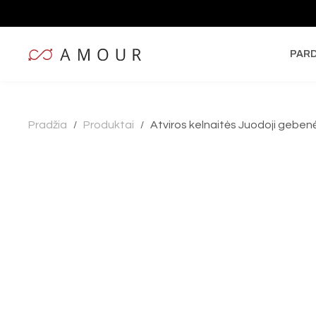
PAR
Pradžia
Produktai
Atviros kelnaitės Juodoji geben
/
/