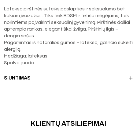
Latekso pirštinės suteiks paslapties ir seksualumo bet
kokiam įvaizdžiui…Tiks tiek BDSM ir fetišo mėgėjams, tiek
norintiems paįvairinti seksualinį gyvenimą. Pirštinės dailiai
aptempia rankas, elegantiškai žvilga. Pirštinių ilgis –
dengia riešus.
Pagamintas iš natūralios gumos – latekso, galinčio sukelti
alergiją.
Medžiaga: lateksas
Spalva: juoda
SIUNTIMAS
KLIENTŲ ATSILIEPIMAI