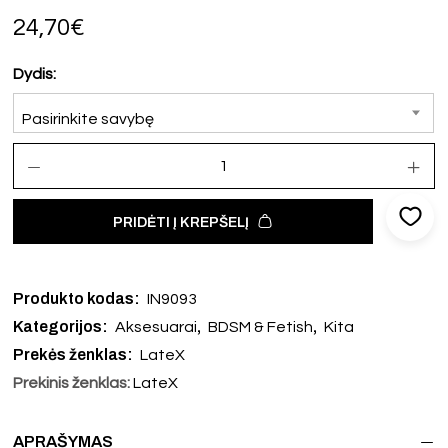
24,70
€
Dydis:
Pasirinkite savybę
PRIDĖTI Į KREPŠELĮ
Produkto kodas:
IN9093
Kategorijos:
,
,
Aksesuarai
BDSM & Fetish
Kita
Prekės ženklas:
LateX
Prekinis ženklas:
LateX
APRAŠYMAS