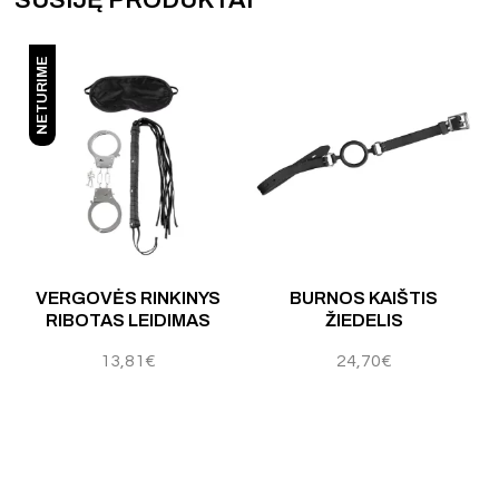
NETURIME
Į
VERGOVĖS RINKINYS
BURNOS KAIŠTIS
RIBOTAS LEIDIMAS
ŽIEDELIS
13,81
€
24,70
€