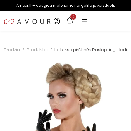
Amour.lt – daugiau malonumo nei galite įsivaizduoti.
0
Pradžia
Produktai
Latekso pirštinės Paslaptinga ledi
/
/