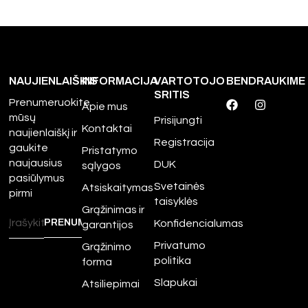
NAUJIENLAIŠKIS
INFORMACIJA
VARTOTOJO
BENDRAUKIME
SRITIS
Prenumeruokite
Apie mus
mūsų
Prisijungti
Kontaktai
naujienlaiškį ir
Registracija
gaukite
Pristatymo
naujausius
DUK
sąlygos
pasiūlymus
Svetainės
Atsiskaitymas
pirmi
taisyklės
Grąžinimas ir
Konfidencialumas
garantijos
Privatumo
Grąžinimo
politika
forma
Slapukai
Atsiliepimai