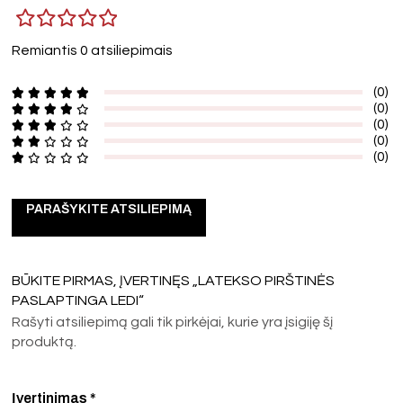
Remiantis 0 atsiliepimais
(0)
(0)
(0)
(0)
(0)
PARAŠYKITE ATSILIEPIMĄ
BŪKITE PIRMAS, ĮVERTINĘS „LATEKSO PIRŠTINĖS
PASLAPTINGA LEDI“
Rašyti atsiliepimą gali tik pirkėjai, kurie yra įsigiję šį
produktą.
Įvertinimas
*