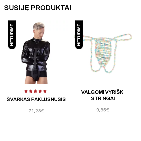
SUSIJĘ PRODUKTAI
NETURIME
NETURIME
Į
VALGOMI VYRIŠKI
STRINGAI
ŠVARKAS PAKLUSNUSIS
9,85
€
71,23
€