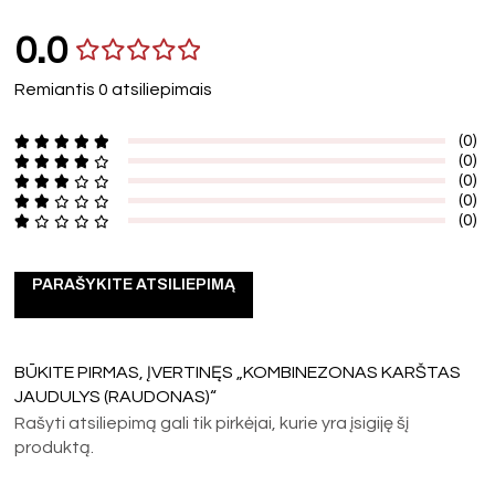
0.0
Remiantis 0 atsiliepimais
(0)
(0)
(0)
(0)
(0)
PARAŠYKITE ATSILIEPIMĄ
BŪKITE PIRMAS, ĮVERTINĘS „KOMBINEZONAS KARŠTAS
JAUDULYS (RAUDONAS)“
Rašyti atsiliepimą gali tik pirkėjai, kurie yra įsigiję šį
produktą.