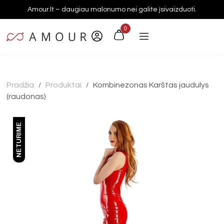
Amour.lt – daugiau malonumo nei galite įsivaizduoti.
0
Pradžia
Produktai
Kombinezonas Karštas jaudulys
/
/
(raudonas)
NETURIME