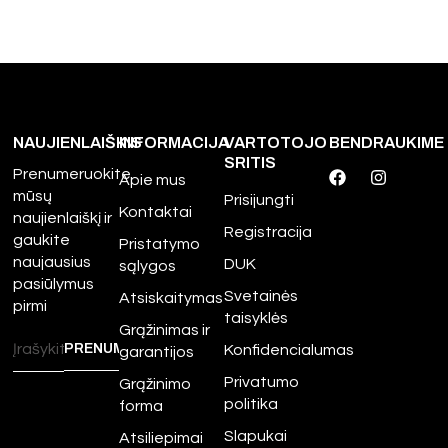
NAUJIENLAIŠKIS
INFORMACIJA
VARTOTOJO
BENDRAUKIME
SRITIS
Prenumeruokite
Apie mus
mūsų
Prisijungti
Kontaktai
naujienlaiškį ir
Registracija
gaukite
Pristatymo
naujausius
DUK
sąlygos
pasiūlymus
Svetainės
Atsiskaitymas
pirmi
taisyklės
Grąžinimas ir
Konfidencialumas
garantijos
Privatumo
Grąžinimo
politika
forma
Slapukai
Atsiliepimai