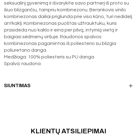
seksualinį gyvenimą ir išvarykite savo partnerį iš proto su
šiuo blizgančiu, tampriu kombinezonu. Berankovis vinilo
kombinezonas dailiai priglunda prie viso kūno, turi nedidelį
antkaklį. Kombinezonas puoštas užtrauktuku, kuris
prasideda nuo kaklo ir eina per pilvą, intymią vietą ir
baigiasi sėdmenų viršuje. Raudonos spalvos
kombinezonas pagamintas iš poliesterio su blizgia
poliuretano danga.
Medžiaga: 100% poliesteris su PU danga
Spalva: raudona
SIUNTIMAS
KLIENTŲ ATSILIEPIMAI