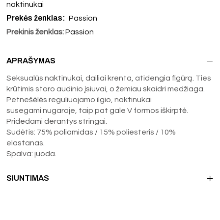
naktinukai
Prekės ženklas:
Passion
Prekinis ženklas:
Passion
APRAŠYMAS
Seksualūs naktinukai, dailiai krenta, atidengia figūrą. Ties
krūtimis storo audinio įsiuvai, o žemiau skaidri medžiaga.
Petnešėlės reguliuojamo ilgio, naktinukai
susegami nugaroje, taip pat gale V formos iškirptė.
Pridedami derantys stringai.
Sudėtis: 75% poliamidas / 15% poliesteris / 10%
elastanas.
Spalva: juoda.
SIUNTIMAS