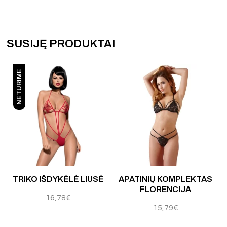
SUSIJĘ PRODUKTAI
NETURIME
 5
TRIKO IŠDYKĖLĖ LIUSĖ
APATINIŲ KOMPLEKTAS
FLORENCIJA
16,78
€
15,79
€