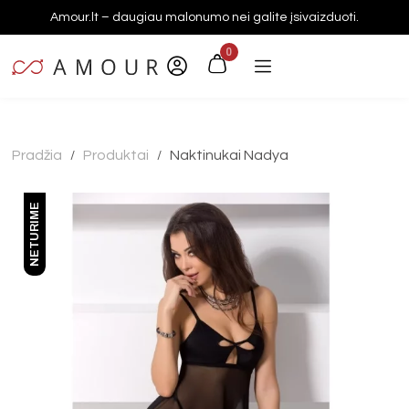
Amour.lt – daugiau malonumo nei galite įsivaizduoti.
0
Pradžia
Produktai
Naktinukai Nadya
/
/
NETURIME