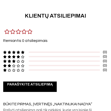
KLIENTŲ ATSILIEPIMAI
Remiantis 0 atsiliepimais
(0)
(0)
(0)
(0)
(0)
PARAŠYKITE ATSILIEPIMĄ
BŪKITE PIRMAS, ĮVERTINĘS „NAKTINUKAI NADYA“
Rašyti atsiliepimą gali tik pirkėjai, kurie yra įsigiję šį