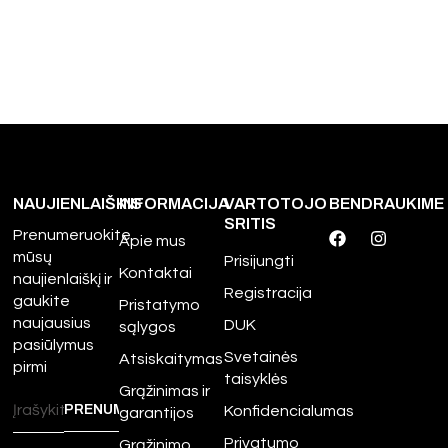
NAUJIENLAIŠKIS
INFORMACIJA
VARTOTOJO
BENDRAUKIME
SRITIS
Prenumeruokite
Apie mus
mūsų
Prisijungti
Kontaktai
naujienlaiškį ir
Registracija
gaukite
Pristatymo
naujausius
DUK
sąlygos
pasiūlymus
Svetainės
Atsiskaitymas
pirmi
taisyklės
Grąžinimas ir
Konfidencialumas
garantijos
Privatumo
Grąžinimo