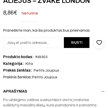
ALIEJUS – ŽVAKĖ LONDON
8,86
€
Neturime
Praneškite man, kai šis produktas bus prieinamas:
Produkto kodas:
IN9303
Kategorija:
Kita
Prekės ženklas:
Petits Joujoux
Prekinis ženklas:
Petits Joujoux
APRAŠYMAS
Po uždegimo vaškas suskystėja ir virsta į maloniai
sušildytą masažinį aliejų, kuris pamalonins ir pamaitins