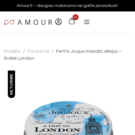
Amour.lt – daugiau malonumo nei galite įsivaizduoti.
0
Pradžia
Produktai
Petits Joujux masažo aliejus –
/
/
žvakė London
NETURIME