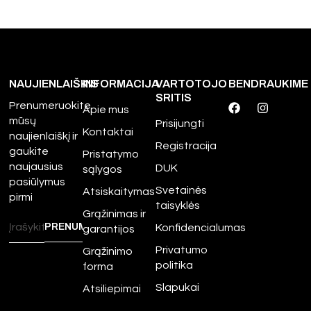
NAUJIENLAIŠKIS
INFORMACIJA
VARTOTOJO
BENDRAUKIME
SRITIS
Prenumeruokite
Apie mus
mūsų
Prisijungti
Kontaktai
naujienlaiškį ir
Registracija
gaukite
Pristatymo
naujausius
DUK
sąlygos
pasiūlymus
Svetainės
Atsiskaitymas
pirmi
taisyklės
Grąžinimas ir
Konfidencialumas
garantijos
Privatumo
Grąžinimo
politika
forma
Slapukai
Atsiliepimai