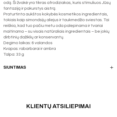
odą. Ši žvakė yra tikras afrodiziakas, kuris stimuliuos Jūsų
fantaziją ir pakurstys aistrą.
Praturtinta aukštos kokybės kosmetikos ingredientais,
tokiais kaip simondsijų aliejus ir taukmedžio sviestas. Tai
reiškia, kad tuo pačiu metu oda palepinama ir tvariai
maitinama – su visais natūraliais ingredientais – be jokių
dirbtinių dažiklių ar konservantų.
Degimo laikas: 6 valandos
Kvapas: rabarbarai ir ambra
Talpa: 33 g
SIUNTIMAS
KLIENTŲ ATSILIEPIMAI