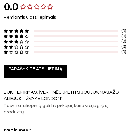
0.0
Remiantis 0 atsiliepimais
(0)
(0)
(0)
(0)
(0)
PARAŠYKITE ATSILIEPIMĄ
BŪKITE PIRMAS, ĮVERTINĘS „PETITS JOUJUX MASAŽO
ALIEJUS – ŽVAKĖ LONDON“
Rašyti atsiliepimą gali tik pirkėjai, kurie yra įsigiję šį
produktą.
Įvertinimas
*