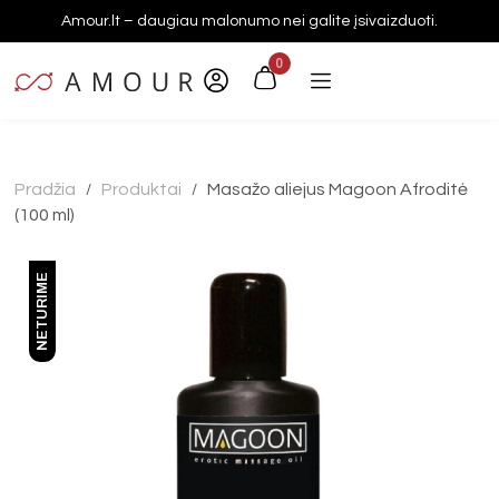
Amour.lt – daugiau malonumo nei galite įsivaizduoti.
0
Pradžia
Produktai
Masažo aliejus Magoon Afroditė
/
/
(100 ml)
NETURIME