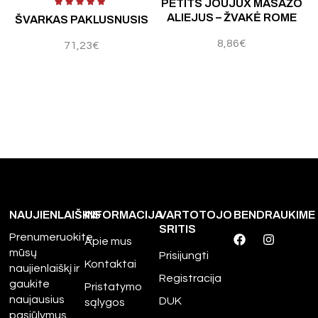
PETITS JOUJUX MASAŽO
ALIEJUS – ŽVAKĖ ROME
ŠVARKAS PAKLUSNUSIS
K
8,86
€
71,23
€
NAUJIENLAIŠKIS
INFORMACIJA
VARTOTOJO
BENDRAUKIME
SRITIS
Prenumeruokite
Apie mus
mūsų
Prisijungti
Kontaktai
naujienlaiškį ir
Registracija
gaukite
Pristatymo
naujausius
DUK
sąlygos
pasiūlymus