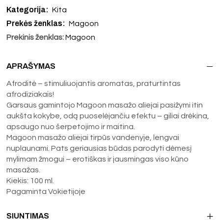
Kategorija:
Kita
Prekės ženklas:
Magoon
Prekinis ženklas:
Magoon
APRAŠYMAS
Afroditė – stimuliuojantis aromatas, praturtintas
afrodiziakais!
Garsaus gamintojo Magoon masažo aliejai pasižymi itin
aukšta kokybe, odą puoselėjančiu efektu – giliai drėkina,
apsaugo nuo šerpetojimo ir maitina.
Magoon masažo aliejai tirpūs vandenyje, lengvai
nuplaunami. Pats geriausias būdas parodyti dėmesį
mylimam žmogui – erotiškas ir jausmingas viso kūno
masažas.
Kiekis: 100 ml.
Pagaminta Vokietijoje
SIUNTIMAS