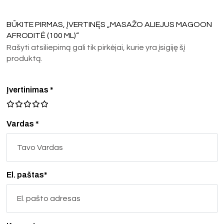
BŪKITE PIRMAS, ĮVERTINĘS „MASAŽO ALIEJUS MAGOON
AFRODITĖ (100 ML)“
Rašyti atsiliepimą gali tik pirkėjai, kurie yra įsigiję šį
produktą.
Įvertinimas
*
Vardas *
El. paštas*