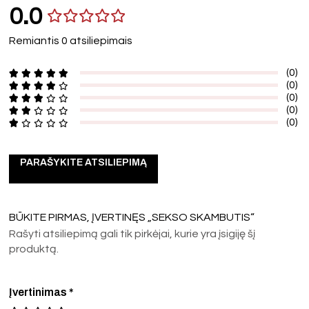
0.0
Remiantis 0 atsiliepimais
(0)
(0)
(0)
(0)
(0)
PARAŠYKITE ATSILIEPIMĄ
BŪKITE PIRMAS, ĮVERTINĘS „SEKSO SKAMBUTIS“
Rašyti atsiliepimą gali tik pirkėjai, kurie yra įsigiję šį
produktą.
Įvertinimas
*