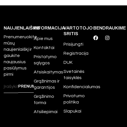
NAUJIENLAIŠKIS
INFORMACIJA
VARTOTOJO
BENDRAUKIME
SRITIS
Prenumeruokite
Apie mus
mūsų
Prisijungti
Kontaktai
naujienlaiškį ir
Registracija
gaukite
Pristatymo
naujausius
DUK
sąlygos
pasiūlymus
Svetainės
Atsiskaitymas
pirmi
taisyklės
Grąžinimas ir
Konfidencialumas
garantijos
Privatumo
Grąžinimo
politika
forma
Slapukai
Atsiliepimai