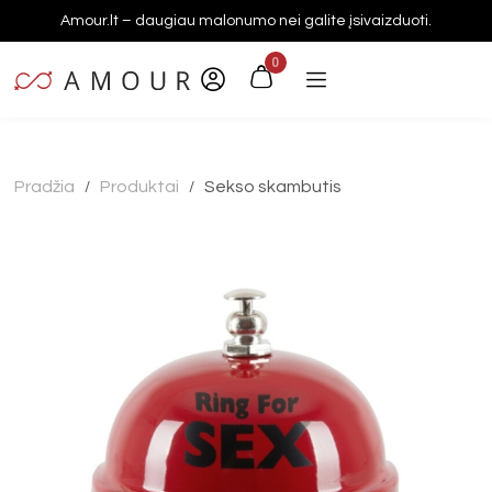
Amour.lt – daugiau malonumo nei galite įsivaizduoti.
0
Pradžia
Produktai
Sekso skambutis
/
/