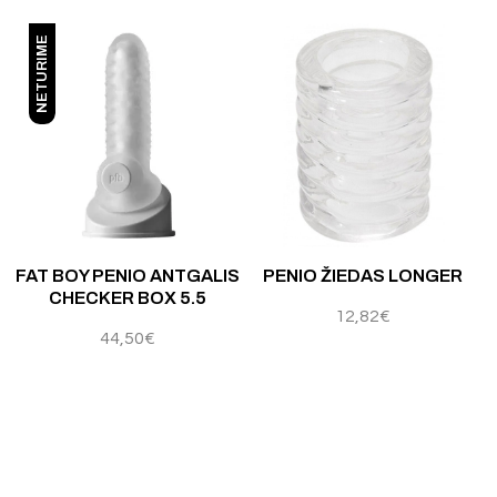
NETURIME
Įvertinimas:
5.00
iš 5
FAT BOY PENIO ANTGALIS
PENIO ŽIEDAS LONGER
CHECKER BOX 5.5
12,82
€
44,50
€