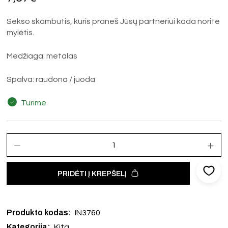
Sekso skambutis, kuris praneš Jūsų partneriui kada norite
mylėtis.
Medžiaga: metalas
Spalva: raudona / juoda
Turime
PRIDĖTI Į KREPŠELĮ
Produkto kodas:
IN3760
Kategorija:
Kita