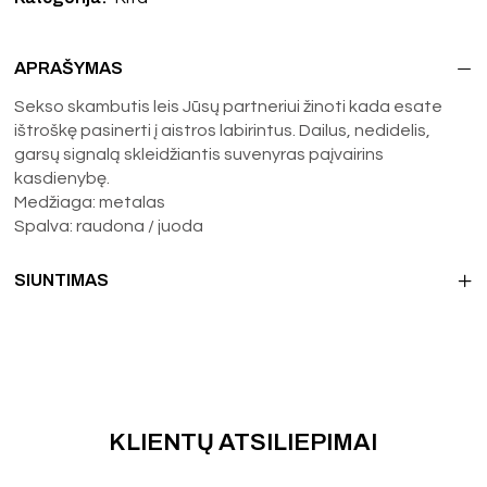
APRAŠYMAS
Sekso skambutis leis Jūsų partneriui žinoti kada esate
ištroškę pasinerti į aistros labirintus. Dailus, nedidelis,
garsų signalą skleidžiantis suvenyras paįvairins
kasdienybę.
Medžiaga: metalas
Spalva: raudona / juoda
SIUNTIMAS
KLIENTŲ ATSILIEPIMAI