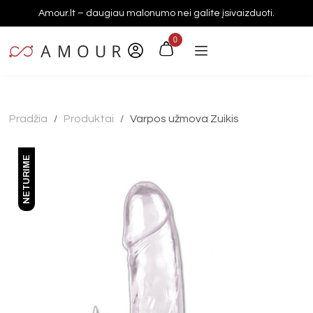
Amour.lt – daugiau malonumo nei galite įsivaizduoti.
0
Pradžia
Produktai
Varpos užmova Zuikis
/
/
NETURIME