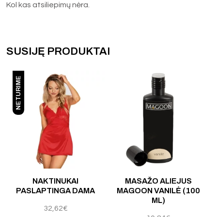
Kol kas atsiliepimų nėra.
SUSIJĘ PRODUKTAI
NETURIME
 5
NAKTINUKAI
MASAŽO ALIEJUS
PASLAPTINGA DAMA
MAGOON VANILĖ (100
ML)
32,62
€