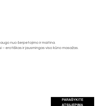
augo nuo šerpetojimo ir maitina.
 – erotiškas ir jausmingas viso kūno masažas.
PARAŠYKITE
ATSILIEPIMĄ