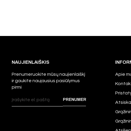
NAUJIENLAIŠKIS
INFOR
Prenumeruokite mūsų naujienlaiškį
Apie m
ir gaukite naujausius pasiūlymus
Kontak
pirmi
Prista
Atsisk
Grąžini
Grąžin
Atsilie