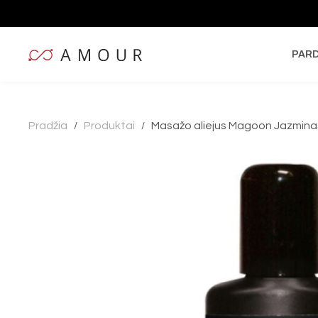
PAR
Pradžia
Produktai
Masažo aliejus Magoon Jazminas
/
/