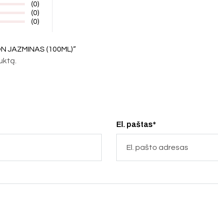
(0)
(0)
(0)
N JAZMINAS (100ML)“
duktą.
El. paštas*