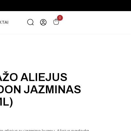
0
KTAI
ŽO ALIEJUS
ON JAZMINAS
ML)