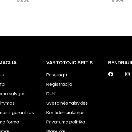
8,86
€
8,86
€
MACIJA
VARTOTOJO SRITIS
BENDRAU
us
Prisijungti
tai
Registracija
tymo sąlygos
DUK
aitymas
Svetainės taisyklės
mas ir garantijos
Konfidencialumas
imo forma
Privatumo politika
pimai
Slapukai