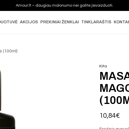
Amour.lt – daugiau malonumo nei galite įsivaizduoti.
DUOTUVĖ
AKCIJOS
PREKINIAI ŽENKLAI
TINKLARAŠTIS
KONTA
 (100ml)
Kita
MASA
MAGO
(100
10,84
€