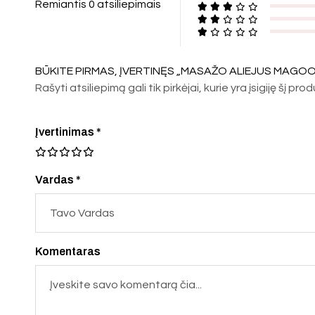
Remiantis 0 atsiliepimais
BŪKITE PIRMAS, ĮVERTINĘS „MASAŽO ALIEJUS MAGOO
Rašyti atsiliepimą gali tik pirkėjai, kurie yra įsigiję šį pro
Įvertinimas
*
Vardas *
Komentaras