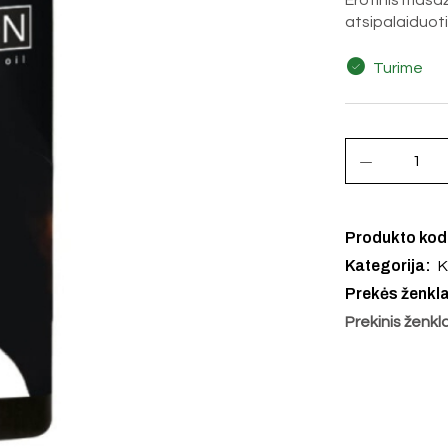
Erotinis masaž
atsipalaiduoti,
Turime
Produkto ko
Kategorija:
K
Prekės ženkl
Prekinis ženkl