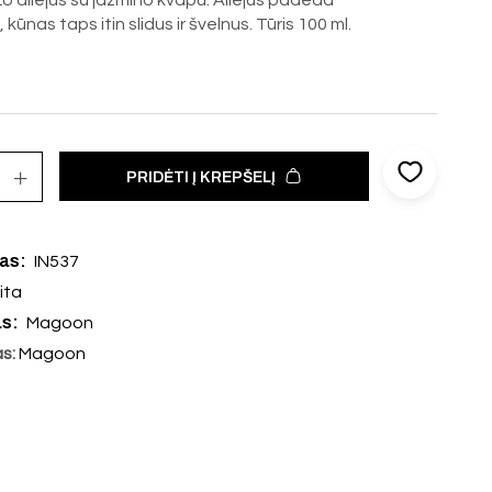
o aliejus su jazmino kvapu. Aliejus padeda
 kūnas taps itin slidus ir švelnus. Tūris 100 ml.
PRIDĖTI Į KREPŠELĮ
das:
IN537
ita
as:
Magoon
as:
Magoon