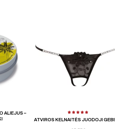
ertinimas:
3.00
iš 5
 ALIEJUS –
KI
ATVIROS KELNAITĖS JUODOJI GEBENĖ