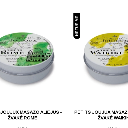
NETURIME
Įv
 JOUJUX MASAŽO ALIEJUS –
PETITS JOUJUX MASAŽO
ŽVAKĖ ROME
ŽVAKĖ WAIKI