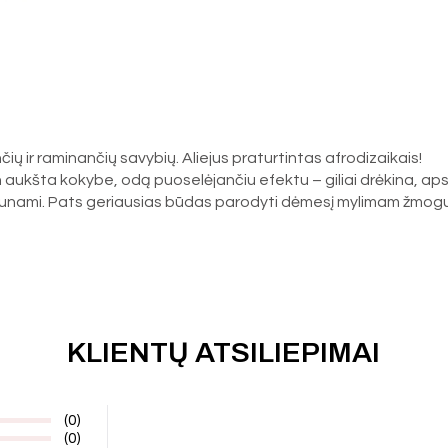
ų ir raminančių savybių. Aliejus praturtintas afrodizaikais!
aukšta kokybe, odą puoselėjančiu efektu – giliai drėkina, aps
unami. Pats geriausias būdas parodyti dėmesį mylimam žmogui
KLIENTŲ ATSILIEPIMAI
(0)
(0)