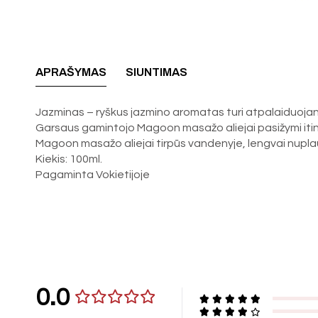
APRAŠYMAS
SIUNTIMAS
Jazminas – ryškus jazmino aromatas turi atpalaiduojanči
Garsaus gamintojo Magoon masažo aliejai pasižymi itin 
Magoon masažo aliejai tirpūs vandenyje, lengvai nupla
Kiekis: 100ml.
Pagaminta Vokietijoje
0.0