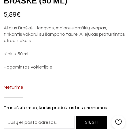
BRAŠKĖ (50 ML)
5,89
€
Aliejus Braškė – lengvas, malonus braškių kvapas,
tinkantis vakarui su šampano taure. Aliejukas praturtintas
afrodiziakais.
Kiekis: 50 ml.
Pagamintas Vokietijoje
Neturime
Praneškite man, kai šis produktas bus prieinamas: