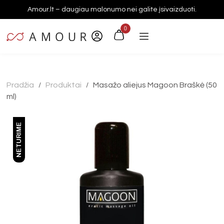
Amour.lt – daugiau malonumo nei galite įsivaizduoti.
0
Pradžia
Produktai
Masažo aliejus Magoon Braškė (50
/
/
ml)
NETURIME