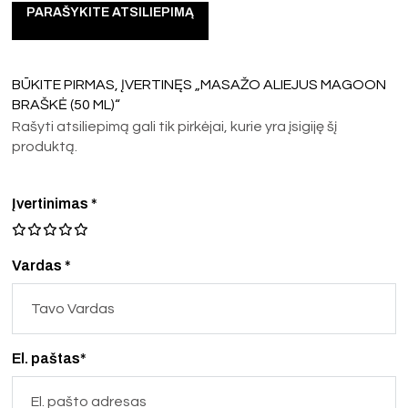
PARAŠYKITE ATSILIEPIMĄ
BŪKITE PIRMAS, ĮVERTINĘS „MASAŽO ALIEJUS MAGOON
BRAŠKĖ (50 ML)“
Rašyti atsiliepimą gali tik pirkėjai, kurie yra įsigiję šį
produktą.
Įvertinimas
*
Vardas *
El. paštas*