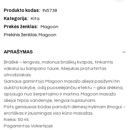
Produkto kodas:
IN5738
Kategorija:
Kita
Prekės ženklas:
Magoon
Prekinis ženklas:
Magoon
APRAŠYMAS
Braškė – lengvas, malonus braškių kvapas, tinkantis
vakarui su šampano taure. Aliejukas praturtintas
afrodiziakais.
Garsaus gamintojo Magoon masažo aliejai pasižymi itin
aukšta kokybe, odą puoselėjančiu efektu – giliai drėkina,
apsaugo nuo šerpetojimo ir maitina. Magoon masažo
aliejai tirpūs vandenyje, lengvai nuplaunami.
Pats geriausias būdas parodyti dėmesį mylimam žmogui –
erotiškas ir jausmingas viso kūno masažas.
Kiekis: 50 ml.
Pagamintas Vokietijoje