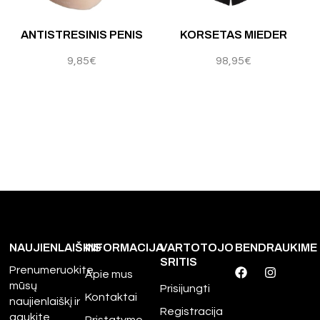
 5
Įvertinimas:
5.00
iš 5
ANTISTRESINIS PENIS
KORSETAS MIEDER
9,85
€
98,95
€
NAUJIENLAIŠKIS
INFORMACIJA
VARTOTOJO
BENDRAUKIME
SRITIS
Prenumeruokite
Apie mus
mūsų
Prisijungti
Kontaktai
naujienlaiškį ir
Registracija
gaukite
Pristatymo