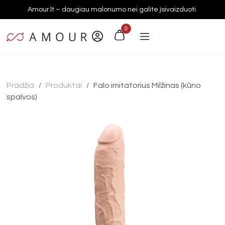
Amour.lt – daugiau malonumo nei galite įsivaizduoti.
0
Pradžia
Produktai
Falo imitatorius Milžinas (kūno
/
/
spalvos)