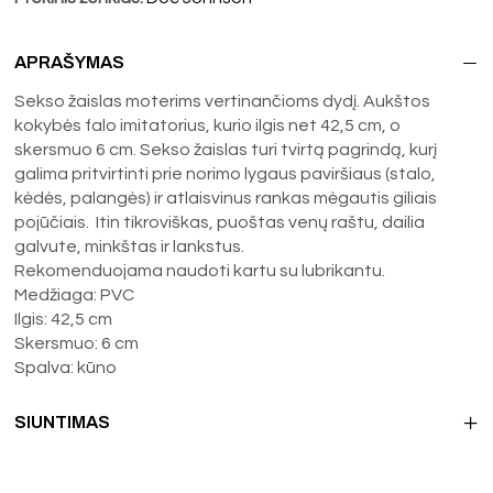
APRAŠYMAS
Sekso žaislas moterims vertinančioms dydį. Aukštos
kokybės falo imitatorius, kurio ilgis net 42,5 cm, o
skersmuo 6 cm. Sekso žaislas turi tvirtą pagrindą, kurį
galima pritvirtinti prie norimo lygaus paviršiaus (stalo,
kėdės, palangės) ir atlaisvinus rankas mėgautis giliais
pojūčiais. Itin tikroviškas, puoštas venų raštu, dailia
galvute, minkštas ir lankstus.
Rekomenduojama naudoti kartu su lubrikantu.
Medžiaga: PVC
Ilgis: 42,5 cm
Skersmuo: 6 cm
Spalva: kūno
SIUNTIMAS