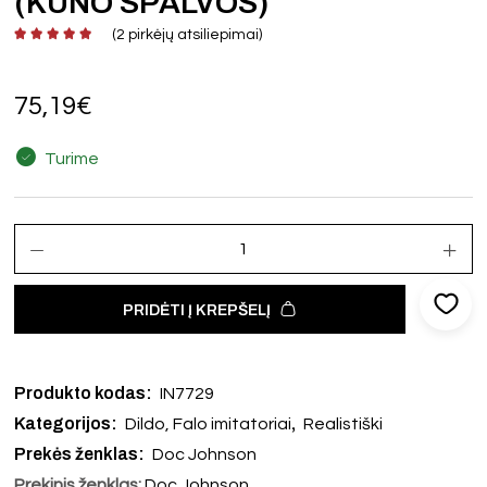
(KŪNO SPALVOS)
(
2
pirkėjų atsiliepimai)
75,19
€
Turime
PRIDĖTI Į KREPŠELĮ
Produkto kodas:
IN7729
Kategorijos:
,
Dildo, Falo imitatoriai
Realistiški
Prekės ženklas:
Doc Johnson
Prekinis ženklas:
Doc Johnson