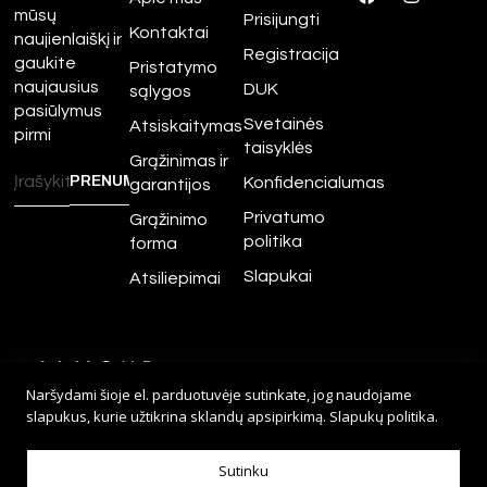
mūsų
Prisijungti
Kontaktai
naujienlaiškį ir
Registracija
gaukite
Pristatymo
naujausius
DUK
sąlygos
pasiūlymus
Svetainės
Atsiskaitymas
pirmi
taisyklės
Grąžinimas ir
Konfidencialumas
garantijos
Privatumo
Grąžinimo
politika
forma
Slapukai
Atsiliepimai
©
2026
Amour.lt – Visos
Naršydami šioje el. parduotuvėje sutinkate, jog naudojame
teisės saugomos.
slapukus, kurie užtikrina sklandų apsipirkimą.
Slapukų politika
.
Sprendimas:
Adveits
Sutinku