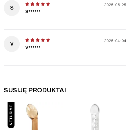
2025-06-25
S
S******
2025-04-04
V
V******
SUSIJĘ PRODUKTAI
NETURIME