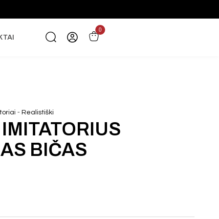
0
KTAI
-
toriai
Realistiški
 IMITATORIUS
AS BIČAS