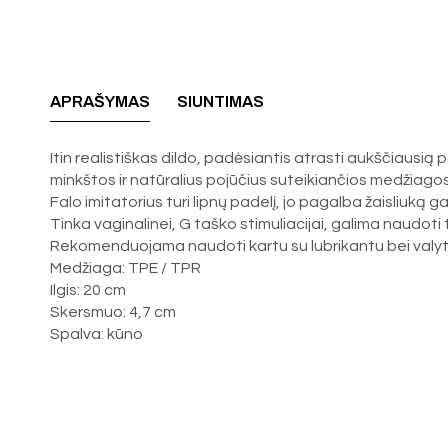
APRAŠYMAS
SIUNTIMAS
Itin realistiškas dildo, padėsiantis atrasti aukščiausi
minkštos ir natūralius pojūčius suteikiančios medžiagos, 
Falo imitatorius turi lipnų padelį, jo pagalba žaisliuką 
Tinka vaginalinei, G taško stimuliacijai, galima naudoti 
Rekomenduojama naudoti kartu su lubrikantu bei valyti s
Medžiaga: TPE / TPR
Ilgis: 20 cm
Skersmuo: 4,7 cm
Spalva: kūno