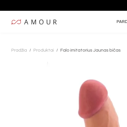
PAR
Pradžia
Produktai
Falo imitatorius Jaunas bičas
/
/