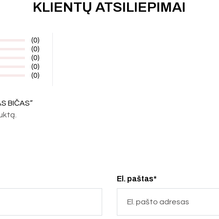
KLIENTŲ ATSILIEPIMAI
(0)
(0)
(0)
(0)
(0)
AS BIČAS“
duktą.
El. paštas*