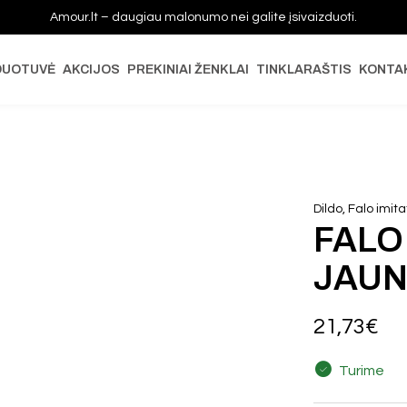
Amour.lt – daugiau malonumo nei galite įsivaizduoti.
DUOTUVĖ
AKCIJOS
PREKINIAI ŽENKLAI
TINKLARAŠTIS
KONTA
Dildo, Falo imita
FALO
JAUN
21,73
€
Turime