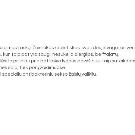
ą palaimos tašką! Žaisliukas realistiškos išvaizdos, išvagotas v
kuri taip pat yra saugi, nesukelia alergijos, be ftalatų.
galėsite prilipinti prie bet kokio lygaus paviršiaus, taip suteik
tiek solo, tiek porų žaidimuose.
pecialiu antibakteriniu sekso žaislų valikliu.