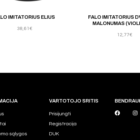
Įv
LO IMITATORIUS ELIUS
FALO IMITATORIUS 
MALONUMAS (VIOLE
38,61
€
12,77
€
MACIJA
VARTOTOJO SRITIS
BENDRAU
us
Prisijungti
tai
Registracija
tymo sąlygos
DUK