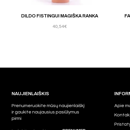
DILDO FISTINGUI MAGIŠKA RANKA
FA
40,54
€
NAUJIENLAIŠKIS
INFOR
Prenumeruokite mūsų naujienlaiškį
Apie m
ir gaukite naujausius pasiūlymus
Kontak
pirmi
Prista