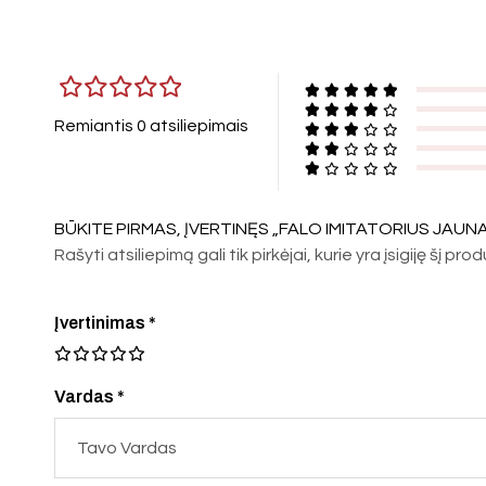
Remiantis 0 atsiliepimais
BŪKITE PIRMAS, ĮVERTINĘS „FALO IMITATORIUS JAUN
Rašyti atsiliepimą gali tik pirkėjai, kurie yra įsigiję šį pro
Įvertinimas
*
Vardas *