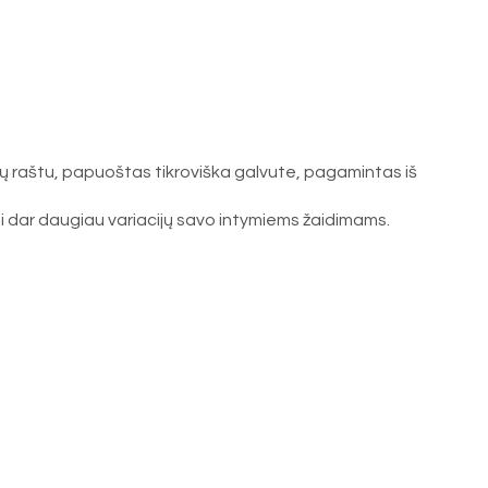
enų raštu, papuoštas tikroviška galvute, pagamintas iš
dami dar daugiau variacijų savo intymiems žaidimams.