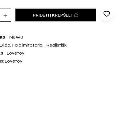
PRIDĖTI Į KREPŠELĮ
das:
IN8443
,
Dildo, Falo imitatoriai
Realistiški
as:
Lovetoy
as:
Lovetoy