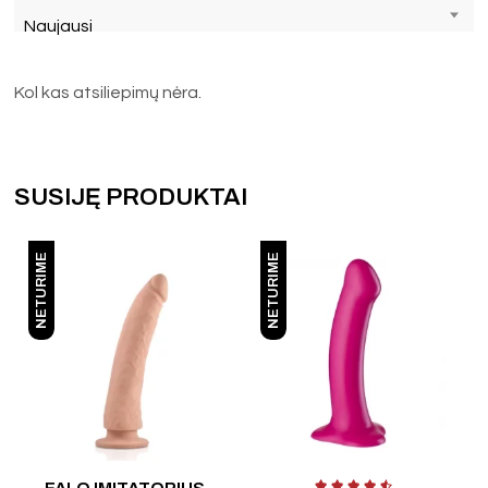
Naujausi
Kol kas atsiliepimų nėra.
SUSIJĘ PRODUKTAI
NETURIME
NETURIME
Įvertinimas:
4.40
iš 5