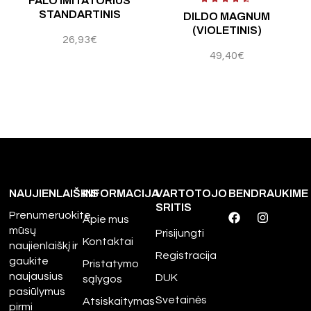
FALO IMITATORIUS
STANDARTINIS
DILDO MAGNUM
(VIOLETINIS)
26,93
€
49,40
€
NAUJIENLAIŠKIS
INFORMACIJA
VARTOTOJO
BENDRAUKIME
SRITIS
Prenumeruokite
Apie mus
mūsų
Prisijungti
Kontaktai
naujienlaiškį ir
Registracija
gaukite
Pristatymo
naujausius
DUK
sąlygos
pasiūlymus
Svetainės
Atsiskaitymas
pirmi