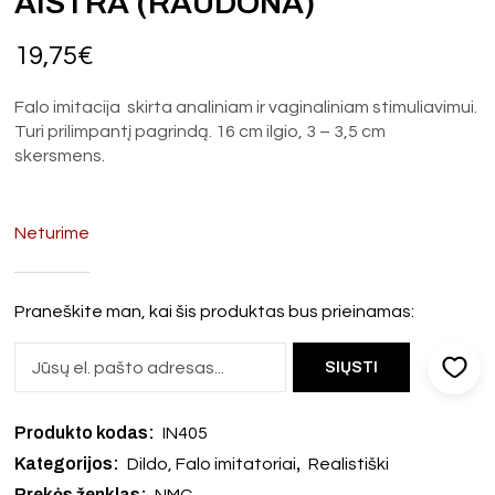
AISTRA (RAUDONA)
19,75
€
Falo imitacija skirta analiniam ir vaginaliniam stimuliavimui.
Turi prilimpantį pagrindą. 16 cm ilgio, 3 – 3,5 cm
skersmens.
Neturime
Praneškite man, kai šis produktas bus prieinamas:
Produkto kodas:
IN405
Kategorijos:
,
Dildo, Falo imitatoriai
Realistiški
Prekės ženklas:
NMC