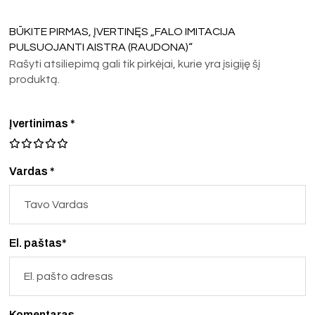
BŪKITE PIRMAS, ĮVERTINĘS „FALO IMITACIJA
PULSUOJANTI AISTRA (RAUDONA)“
Rašyti atsiliepimą gali tik pirkėjai, kurie yra įsigiję šį
produktą.
Įvertinimas
*
Vardas *
El. paštas*
Komentaras