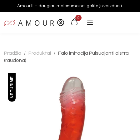
Amour.lt – daugiau malonumo nei galite įsivaizduoti.
0
Pradžia
Produktai
Falo imitacija Pulsuojanti aistra
/
/
(raudona)
NETURIME