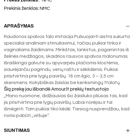
Prekinis ženklas:
NMC
APRAŠYMAS
Raudonos spalvos falo imitacija Pulsuojanti aistra sukurta
specialiai analiniam stimuliavimui, tačiau puikiai tinka ir
vaginaliams žaidimams. Minkštas, lankstus, pagamintas iš
želinės medžiagos, skaidrios rausvos spalvos malonumas.
Išraiškinga galvute su apyvarpės plačiomis klostėmis,
siaurėjančiu pagrindu, venų raštu ir sėklidėmis. Puikiai
prisitvirtina prie lygių paviršių. 16 cm ilgio, 3 – 3,5 cm
skersmens. Kokybiškas žaislas be kenksmingų ftalatų.
Šią prekę jau išbandė Amour.lt prekių testuotoja
„Mano nuomone, didžiausias šio žaisliuko pliusas tas, kad
jis prisitvirtina prie lygių paviršių. Labai norėjau ir tai
išmėginti. Tam puikiai tiko kėdė. Tiesiog nusprendžiau, kad
norisi pabūti „viršuje“.
SIUNTIMAS