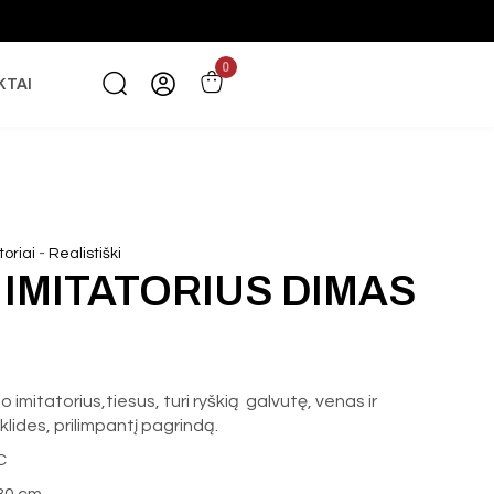
0
KTAI
-
toriai
Realistiški
 IMITATORIUS DIMAS
o imitatorius,tiesus, turi ryškią galvutę, venas ir
klides, prilimpantį pagrindą.
C