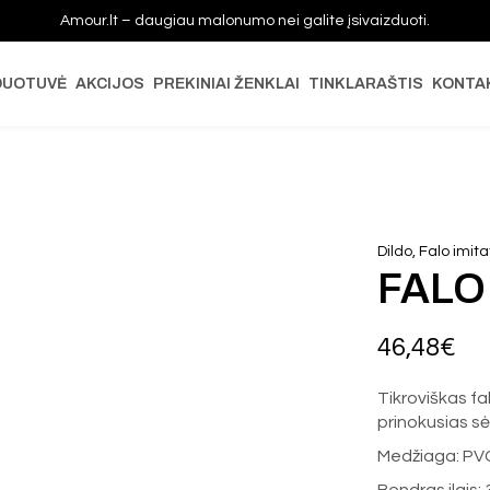
Amour.lt – daugiau malonumo nei galite įsivaizduoti.
DUOTUVĖ
AKCIJOS
PREKINIAI ŽENKLAI
TINKLARAŠTIS
KONTA
Dildo, Falo imita
FALO
46,48
€
Tikroviškas fal
prinokusias sė
Medžiaga: PV