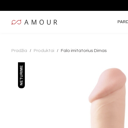
PAR
Pradžia
Produktai
Falo imitatorius Dimas
/
/
NETURIME