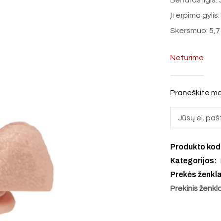
Bendras ilgis:
Įterpimo gylis
Skersmuo: 5,7
Neturime
Praneškite ma
Produkto ko
Kategorijos:
Prekės ženkl
Prekinis ženkl