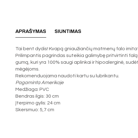
APRAŠYMAS
SIUNTIMAS
Tai bent dydis! Kvapą gniaužiančių matmenų falo imitator
Prilimpantis pagrindas suteikia galimybę pritvirtinti fa
gumą, kuri yra 100% saugi aplinkai ir hipoalerginė, sudė
mėgėjoms.
Rekomenduojama naudoti kartu su lubrikantu.
Pagaminta Amerikoje
Medžiaga: PVC
Bendras ilgis: 30 cm
Įterpimo gylis: 24 cm
Skersmuo: 5,7 cm