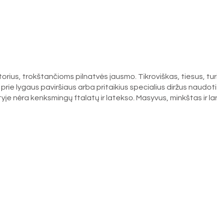
ius, trokštančioms pilnatvės jausmo. Tikroviškas, tiesus, turi 
lą prie lygaus paviršiaus arba pritaikius specialius diržus nau
tyje nėra kenksmingų ftalatų ir latekso. Masyvus, minkštas ir la