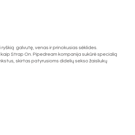
ryškią galvutę, venas ir prinokusias sėklides.
doti kaip Strap On. Pipedream kompanija sukūrė specialią
nkstus, skirtas patyrusioms didelių sekso žaisliukų