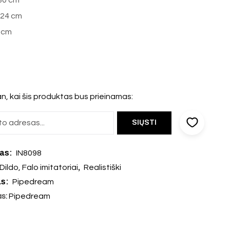
 30 cm
: 24 cm
 cm
n, kai šis produktas bus prieinamas:
das:
IN8098
,
Dildo, Falo imitatoriai
Realistiški
as:
Pipedream
as:
Pipedream