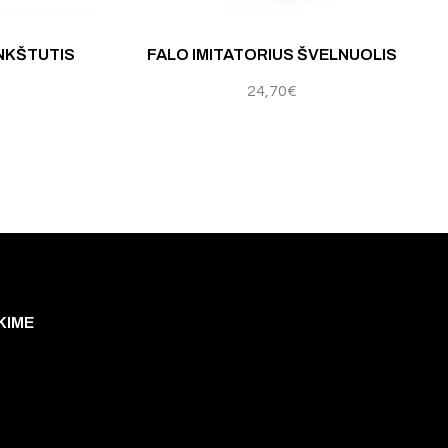
INKŠTUTIS
FALO IMITATORIUS ŠVELNUOLIS
24,70
€
KIME