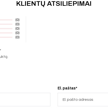
KLIENTŲ ATSILIEPIMAI
(0)
(0)
(0)
(0)
(0)
“
duktą.
El. paštas*