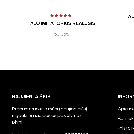
mas:
4.40
iš 5
FAL
FALO IMITATORIUS REALUSIS
59,35
€
NAUJIENLAIŠKIS
INFOR
Prenumeruokite mūsų naujienlaiškį
Apie m
ir gaukite naujausius pasiūlymus
Kontak
pirmi
Prista