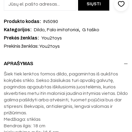
Produkto kodas:
IN5090
Kategorijos:
,
Dildo, Falo imitatoriai
G taško
Prekės ženklas:
You2toys
Prekinis ženklas:
You2toys
APRAŠYMAS
Šiek tiek lenktos formos dildo, pagamintas iš aukštos
kokybės stiklo. Sekso žaisliukas turi apvalią galvutę,
pagrindas apgaubtas iškilusiomis juostelėmis, kurios
skverbties metu itin maloniai jaudina intymias vietas. Dildo
galima pašildyti arba atvėsinti, tuomet pojūčiai bus dar
stipresni. Bekvapis, antialerginis, lengvai valomas ir
prižiūrimas.
Medžiaga: stiklas
Bendras ilgis: 18 cm