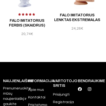
Įvertinimas:
4.50
iš 5
FALO IMITATORIUS
LENKTAS EKSTREMALAS
FALO IMITATORIUS
FERBIS (SKAIDRUS)
24,26
€
20,74
€
NAUJIENLAIŠKIS
INFORMACIJA
VARTOTOJO
BENDRAUKIME
SRITIS
Prenumeruokite
Apie mus
mūsų
Prisijungti
Kontaktai
naujienlaiškį ir
Registracija
gaukite
Pristatymo