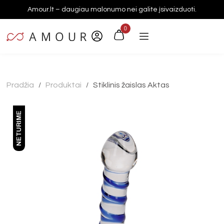
Amour.lt – daugiau malonumo nei galite įsivaizduoti.
0
Pradžia
Produktai
Stiklinis žaislas Aktas
/
/
NETURIME