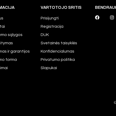
MACIJA
VARTOTOJO SRITIS
BENDRAU
us
Prisijungti
tai
Registracija
tymo sąlygos
DUK
aitymas
Svetainės taisyklės
mas ir garantijos
Konfidencialumas
imo forma
Privatumo politika
pimai
Slapukai