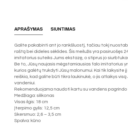
APRAŠYMAS
SIUNTIMAS
Galite pakabinti ant jo rankšluostį, tačiau tokį nuostab
raštą bei dideles sėklides. Šis meilužis yra pasiruošęs 2
imitatorius suteiks Jums ekstazę, o stiprus jo siurbtukas
Be to, Jūsų naujasis mėgstamiausias falo imitatorius yra yp
kurios galėtų trukdyti Jūsų malonumui. Kai tik laikysite jį
reiškia, kad galite būti tikra laukinukė, o jis atlaikys vi
vandeniui.
Rekomenduojama naudoti kartu su vandens pagrindo l
Medžiaga: silikonas
Visas ilgis: 18 cm
Įterpimo gylis: 12,5 cm
Skersmuo: 2,6 – 3,5 cm
Spalva: kūno