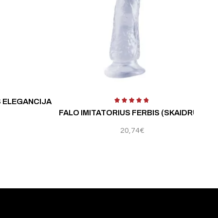
S ELEGANCIJA
FALO IMITATORIUS FERBIS (SKAIDRUS)
20,74
€