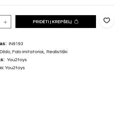
PRIDĖTI Į KREPŠELĮ
das:
IN9193
,
Dildo, Falo imitatoriai
Realistiški
as:
You2toys
as:
You2toys