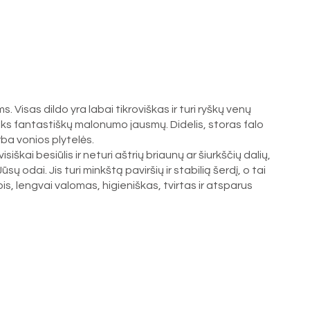
Visas dildo yra labai tikroviškas ir turi ryškų venų
uteiks fantastiškų malonumo jausmų. Didelis, storas falo
rba vonios plytelės.
iškai besiūlis ir neturi aštrių briaunų ar šiurkščių dalių,
ų odai. Jis turi minkštą paviršių ir stabilią šerdį, o tai
apis, lengvai valomas, higieniškas, tvirtas ir atsparus