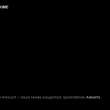
KIME
©
Amour.lt – Visos teisės saugomos. Sprendimas:
Adveits