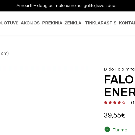
Amour.lt – daugiau malonumo nei galite įsivaizduoti.
DUOTUVĖ
AKCIJOS
PREKINIAI ŽENKLAI
TINKLARAŠTIS
KONTA
8 cm)
Dildo, Falo imita
FALO
ENER
(
1
39,55
€
Turime