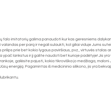
ų falo imitatorių galima panaudoti kur kas geresniems dalykams. 
4 valandas per parą ir negali sulaukti, kol giliai viduje Jums s
 prilips prie bet kokio lygaus paviršiaus, pvz., virtuvės stalas a
ač lankstus ir jį galite naudoti bet kurioje padėtyje! Jis yra vis
 rankoje, galėsite pajusti, kokia tikroviška jo medžiaga, maloni Jūs
są Jūsų energiją. Pagamintas iš medicininio silikono, jis yra bekv
ubrikantu.