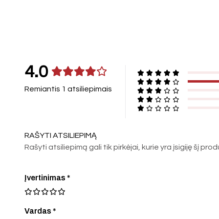
4.0
Remiantis 1 atsiliepimais
RAŠYTI ATSILIEPIMĄ
Rašyti atsiliepimą gali tik pirkėjai, kurie yra įsigiję šį pro
Įvertinimas
*
Vardas *