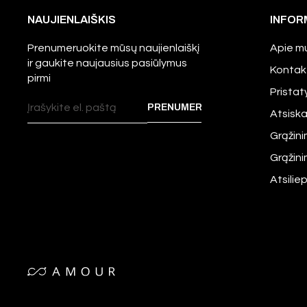
NAUJIENLAIŠKIS
INFOR
Prenumeruokite mūsų naujienlaiškį
Apie m
ir gaukite naujausius pasiūlymus
Kontak
pirmi
Prista
Atsisk
Grąžini
Grąžin
Atsilie