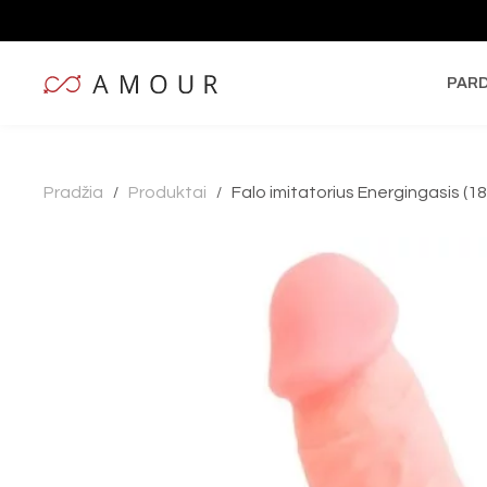
PAR
Pradžia
Produktai
Falo imitatorius Energingasis (1
/
/