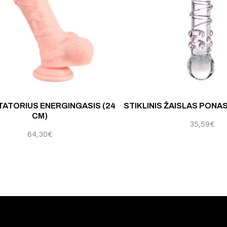
Įvertinimas:
4.50
iš 5
ITATORIUS ENERGINGASIS (24
STIKLINIS ŽAISLAS PONA
CM)
35,59
€
64,30
€