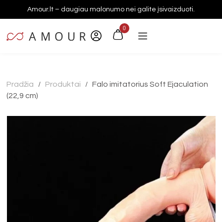
Amour.lt – daugiau malonumo nei galite įsivaizduoti.
0
Pradžia
Produktai
Falo imitatorius Soft Ejaculation
/
/
(22,9 cm)