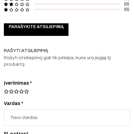
(0)
(0)
PARAŠYKITE ATSILIEPIMĄ
RAŠYTI ATSILIEPIMĄ
Rašyti atsiliepimą gali tik pirkėjai, kurie yra įsigiję šį
produktą.
Įvertinimas
*
Vardas *
El. paštas*