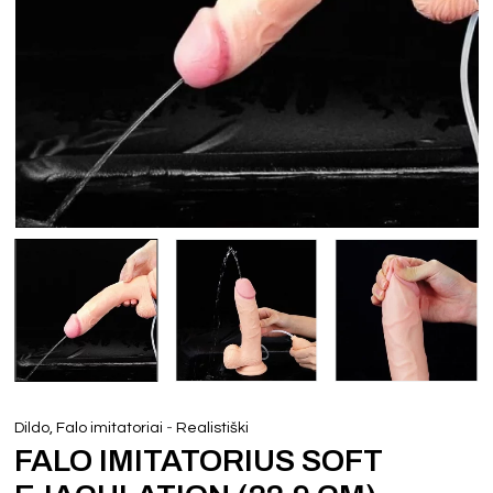
-
Dildo, Falo imitatoriai
Realistiški
FALO IMITATORIUS SOFT