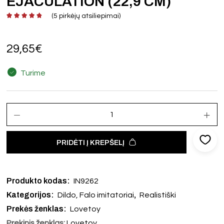
EJACULATION (22,9 CM)
(
5
pirkėjų atsiliepimai)
29,65
€
Turime
PRIDĖTI Į KREPŠELĮ
Produkto kodas:
IN9262
Kategorijos:
,
Dildo, Falo imitatoriai
Realistiški
Prekės ženklas:
Lovetoy
Prekinis ženklas:
Lovetoy