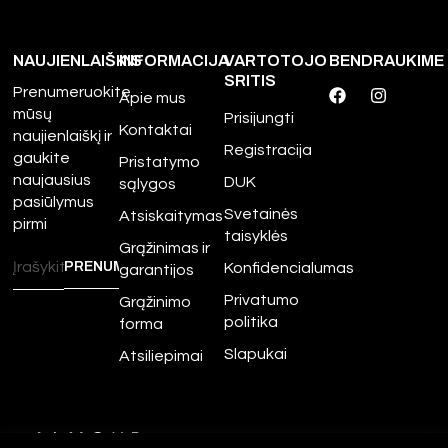
NAUJIENLAIŠKIS
INFORMACIJA
VARTOTOJO
BENDRAUKIME
SRITIS
Prenumeruokite
Apie mus
mūsų
Prisijungti
Kontaktai
naujienlaiškį ir
Registracija
gaukite
Pristatymo
naujausius
DUK
sąlygos
pasiūlymus
Svetainės
Atsiskaitymas
pirmi
taisyklės
Grąžinimas ir
Konfidencialumas
garantijos
Privatumo
Grąžinimo
politika
forma
Slapukai
Atsiliepimai
©
2026
Amour.lt – Visos