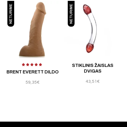
NETURIME
NETURIME
 5
Į
STIKLINIS ŽAISLAS
DVIGAS
BRENT EVERETT DILDO
43,51
€
59,35
€