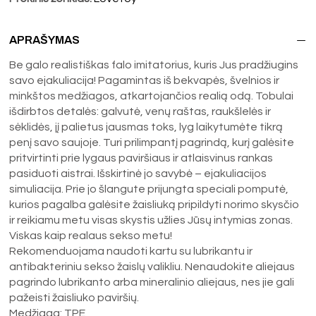
APRAŠYMAS
Be galo realistiškas falo imitatorius, kuris Jus pradžiugins
savo ejakuliacija! Pagamintas iš bekvapės, švelnios ir
minkštos medžiagos, atkartojančios realią odą. Tobulai
išdirbtos detalės: galvutė, venų raštas, raukšlelės ir
sėklidės, jį palietus jausmas toks, lyg laikytumėte tikrą
penį savo saujoje. Turi prilimpantį pagrindą, kurį galėsite
pritvirtinti prie lygaus paviršiaus ir atlaisvinus rankas
pasiduoti aistrai. Išskirtinė jo savybė – ejakuliacijos
simuliacija. Prie jo šlangute prijungta speciali pomputė,
kurios pagalba galėsite žaisliuką pripildyti norimo skysčio
ir reikiamu metu visas skystis užlies Jūsų intymias zonas.
Viskas kaip realaus sekso metu!
Rekomenduojama naudoti kartu su lubrikantu ir
antibakteriniu sekso žaislų valikliu. Nenaudokite aliejaus
pagrindo lubrikanto arba mineralinio aliejaus, nes jie gali
pažeisti žaisliuko paviršių.
Medžiaga: TPE