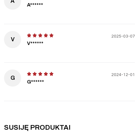
A
A******
2025-03-07
V
V******
2024-12-01
G
G******
SUSIJĘ PRODUKTAI