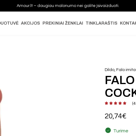
Amour.lt – daugiau malonumo nei galite įsivaizduoti.
DUOTUVĖ
AKCIJOS
PREKINIAI ŽENKLAI
TINKLARAŠTIS
KONTA
Dildo, Falo imita
FALO
COC
(
4
20,74
€
Turime