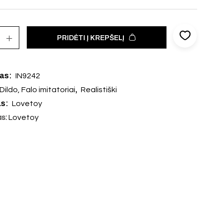
PRIDĖTI Į KREPŠELĮ
das:
IN9242
,
Dildo, Falo imitatoriai
Realistiški
as:
Lovetoy
as:
Lovetoy