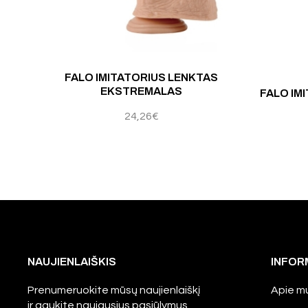
Įvertinimas:
4.60
iš 
FALO IMITATORIUS LENKTAS
EKSTREMALAS
FALO IM
24,26
€
NAUJIENLAIŠKIS
INFOR
Prenumeruokite mūsų naujienlaiškį
Apie m
ir gaukite naujausius pasiūlymus