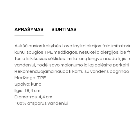
APRAŠYMAS
SIUNTIMAS
Aukščiausios kokybės Lovetoy kolekcijos falo imitatorius
kūnui saugios TPE medžiagos, nesukelia alergijos, be ft
turi atsikišusias sėklides. Imitatorių lengva naudoti, jis 
vandeniui, todėl savo malonumo laiką galėsite perkelti į
Rekomenduojama naudoti kartu su vandens pagrindo l
Medžiaga: TPE
Spalva: kūno
Ilgis: 18,4 cm
Diametras: 4,4 cm
100% atsparus vandeniui