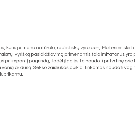
, kuris primena natūralų, realistišką vyro penį. Moterims skirta
alatų. Vyrišką pasididžiavimą primenantis falo imitatorius yra 
turi prilimpantį pagrindą, todėl jį galėsite naudoti pritvrtinę pri
 vonią ar dušą. Sekso žaisliukas puikiai tinkamas naudoti vagina
ubrikantu.