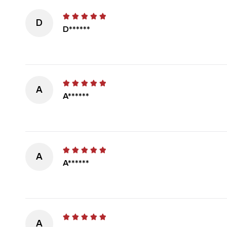
D
D******
A
A******
A
A******
A