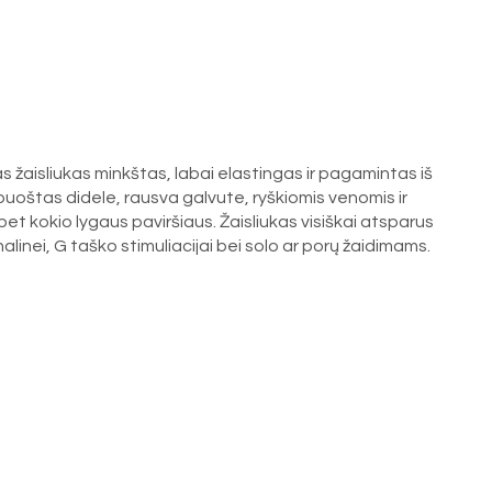
s žaisliukas minkštas, labai elastingas ir pagamintas iš
puoštas didele, rausva galvute, ryškiomis venomis ir
e bet kokio lygaus paviršiaus. Žaisliukas visiškai atsparus
linei, G taško stimuliacijai bei solo ar porų žaidimams.