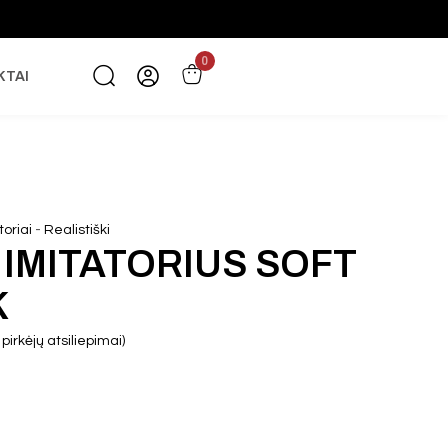
0
KTAI
-
toriai
Realistiški
 IMITATORIUS SOFT
K
pirkėjų atsiliepimai)