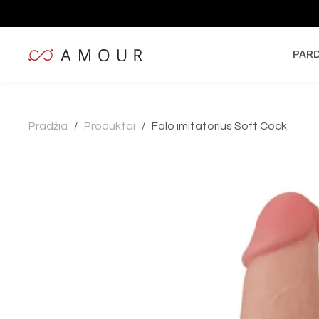
PAR
Pradžia
Produktai
Falo imitatorius Soft Cock
/
/