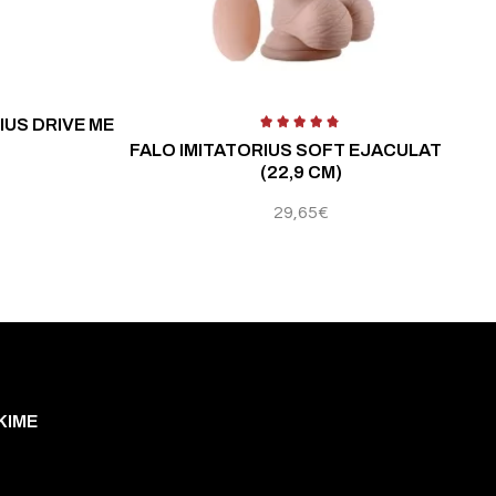
ertinimas:
4.50
iš 5
IUS DRIVE ME
FALO IMITATORIUS SOFT EJACULATION
(22,9 CM)
29,65
€
KIME