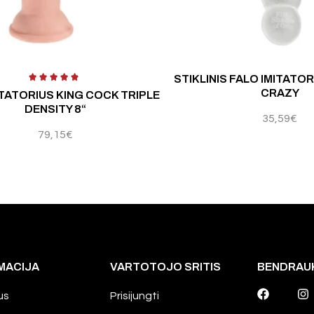
5
Įv
STIKLINIS FALO IMITATOR
CRAZY
ITATORIUS KING COCK TRIPLE
DENSITY 8“
35,59
€
79,15
€
MACIJA
VARTOTOJO SRITIS
BENDRAU
us
Prisijungti