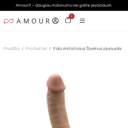
Amour.lt – daugiau malonumo nei galite įsivaizduoti.
0
Pradžia
Produktai
Falo imitatorius Švelnus jaunuolis
/
/