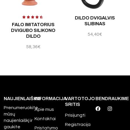
DILDO DVIGALVIS
SLIBINAS
FALO IMITATORIUS
DVIGUBO SILIKONO
54,40
€
DILDO
58,36
€
NAUJIENLAIŠKIS
INFORMACIJA
VARTOTOJO
BENDRAUKIME
SRITIS
Prenumeruokite
Apie mus
mūsų
Prisijungti
Kontaktai
naujienlaiškį ir
Registracija
gaukite
Pristatymo