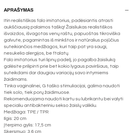
APRAŠYMAS
Itin realistiškas falo imitatorius, padėsiantis atrasti
aukščiausią palaimos tašką! Žaisliukas realistiškos
išvaizdos, išvagotas venų raštu, papuoštas tikroviška
galvute, pagamintas iš minkštos ir natūralius pojūčius
suteikiančios medžiagos, kuri taip pat yra saugi,
nesukelia alergijos, be ftalatų.
Falo imitatorius turi lipnų padelį, jo pagalba žaisliuką
galėsite prilipinti prie bet kokio lygaus paviršiaus, taip
suteikdami dar daugiau variacijų savo intymiems
žaidimams.
Tinka vaginalinei, G taško stimuliacijai, galima naudoti
tiek solo, tiek porų žaidimuose.
Rekomenduojama naudoti kartu su lubrikantu bei valyti
specialiu antibakteriniu sekso žaislų valikliu.
Medžiaga: TPE / TPR
Ilgis: 20 cm
Įterpimo gylis: 17,5 cm
Skersmuo: 3,6 cm