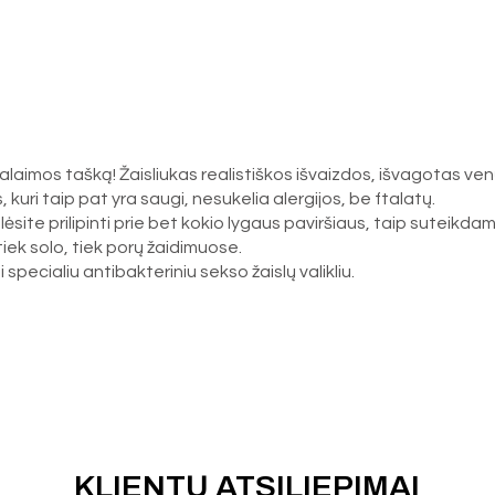
ą palaimos tašką! Žaisliukas realistiškos išvaizdos, išvagotas v
kuri taip pat yra saugi, nesukelia alergijos, be ftalatų.
galėsite prilipinti prie bet kokio lygaus paviršiaus, taip suteik
tiek solo, tiek porų žaidimuose.
pecialiu antibakteriniu sekso žaislų valikliu.
KLIENTŲ ATSILIEPIMAI