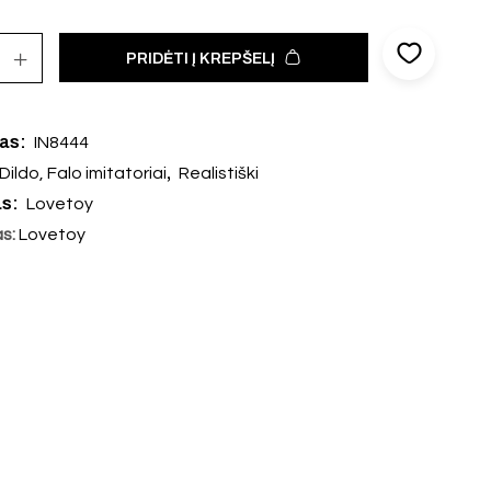
PRIDĖTI Į KREPŠELĮ
das:
IN8444
,
Dildo, Falo imitatoriai
Realistiški
as:
Lovetoy
as:
Lovetoy