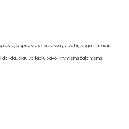
enų raštu, papuoštas tikroviška galvute, pagamintas iš
dami dar daugiau variacijų savo intymiems žaidimams.