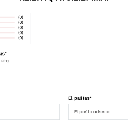
(0)
(0)
(0)
(0)
(0)
IS“
duktą.
El. paštas*