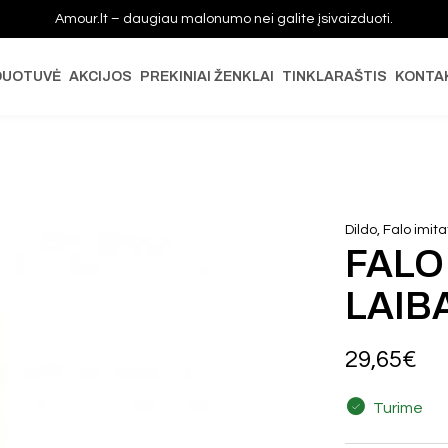
Amour.lt – daugiau malonumo nei galite įsivaizduoti.
DUOTUVĖ
AKCIJOS
PREKINIAI ŽENKLAI
TINKLARAŠTIS
KONTA
Dildo, Falo imita
FALO
LAIB
29,65
€
Turime