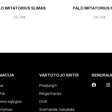
LO IMITATORIUS SLIMAS
FALO IMITATORIUS
20,78
€
28,70
€
MACIJA
VARTOTOJO SRITIS
BENDRAU
us
Prisijungti
tai
Registracija
tymo sąlygos
DUK
aitymas
Svetainės taisyklės