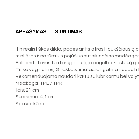
APRAŠYMAS
SIUNTIMAS
Itin realistiškas dildo, padėsiantis atrasti aukščiausi
minkštos ir natūralius pojūčius suteikiančios medžiagos, 
Falo imitatorius turi lipnų padelį, jo pagalba žaisliuką 
Tinka vaginalinei, G taško stimuliacijai, galima naudoti 
Rekomenduojama naudoti kartu su lubrikantu bei valyti s
Medžiaga: TPE / TPR
Ilgis: 21 cm
Skersmuo: 4,1 cm
Spalva: kūno