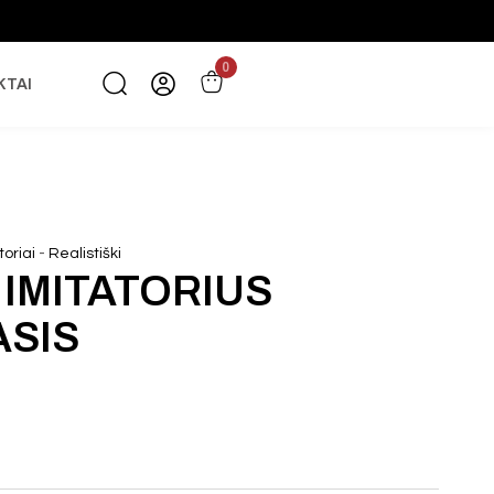
0
KTAI
-
toriai
Realistiški
 IMITATORIUS
ASIS