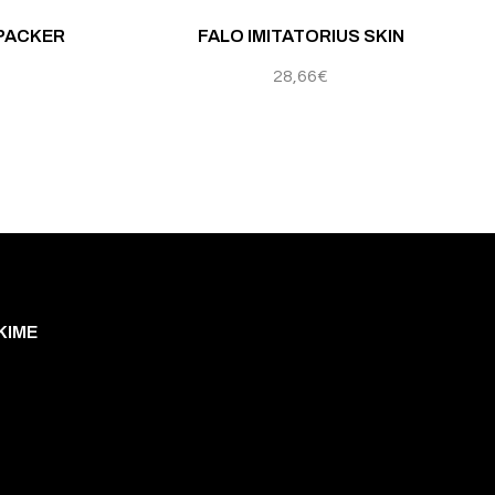
Įvertinimas:
4
 PACKER
FALO IMITATORIUS SKIN
28,66
€
KIME