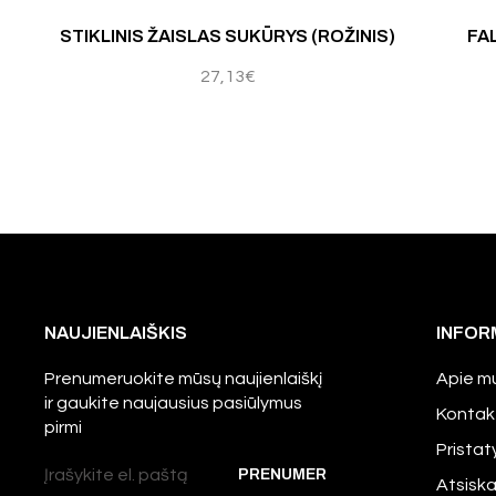
mas:
5.00
iš 5
STIKLINIS ŽAISLAS SUKŪRYS (ROŽINIS)
FA
27,13
€
NAUJIENLAIŠKIS
INFOR
Prenumeruokite mūsų naujienlaiškį
Apie m
ir gaukite naujausius pasiūlymus
Kontak
pirmi
Prista
Atsisk