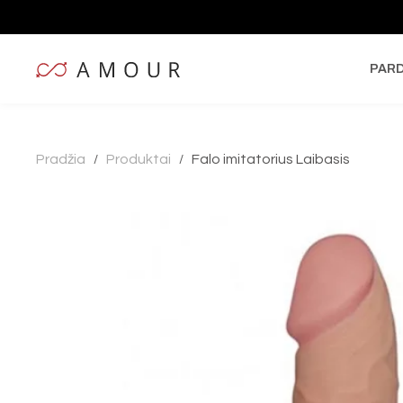
PAR
Pradžia
Produktai
Falo imitatorius Laibasis
/
/