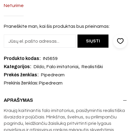
Neturime
Praneškite man, kai šis produktas bus prieinamas:
Produkto kodas:
IN5659
Kategorijos:
,
Dildo, Falo imitatoriai
Realistiški
Prekės ženklas:
Pipedream
Prekinis ženklas:
Pipedream
APRAŠYMAS
Kraują kaitinantis falo imitatorius, pasižymintis realistiška
išvaizda ir pojūčiais. Minkštas, švelnus, su prilimpančiu
pagrindu, leidžiančiu žaisliuką pritvirtinti prie lygaus
paviršiaus ir atlaisvinus rankas mėgautis skverbtimis.