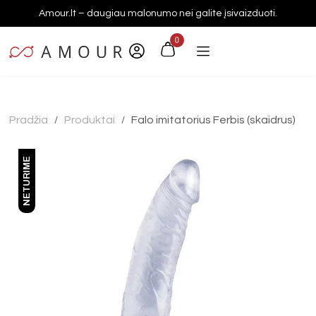
Amour.lt – daugiau malonumo nei galite įsivaizduoti.
0
Pradžia
Produktai
Falo imitatorius Ferbis (skaidrus)
/
/
NETURIME