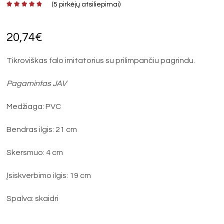
(
5
pirkėjų atsiliepimai)
20,74
€
Tikroviškas falo imitatorius su prilimpančiu pagrindu.
Pagamintas JAV
Medžiaga: PVC
Bendras ilgis: 21 cm
Skersmuo: 4 cm
Įsiskverbimo ilgis: 19 cm
Spalva: skaidri