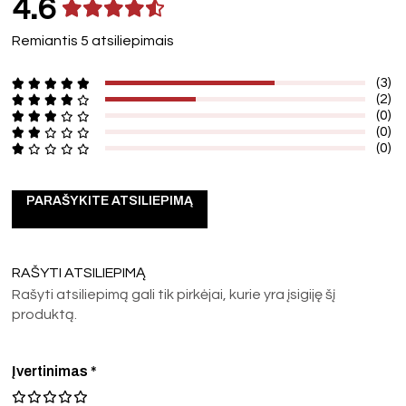
4.6
Remiantis 5 atsiliepimais
(3)
(2)
(0)
(0)
(0)
PARAŠYKITE ATSILIEPIMĄ
RAŠYTI ATSILIEPIMĄ
Rašyti atsiliepimą gali tik pirkėjai, kurie yra įsigiję šį
produktą.
Įvertinimas
*