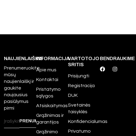
NAUJIENLAIŠKIS
INFORMACIJA
VARTOTOJO
BENDRAUKIME
SRITIS
Prenumeruokite
Apie mus
mūsų
Prisijungti
Kontaktai
naujienlaiškį ir
Registracija
gaukite
Pristatymo
naujausius
DUK
sąlygos
pasiūlymus
Svetainės
Atsiskaitymas
pirmi
taisyklės
Grąžinimas ir
Konfidencialumas
garantijos
Privatumo
Grąžinimo