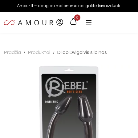
Amour.lt – daugiau malonumo nei galite įsivaizduoti.
0
Pradžia
Produktai
Dildo Dvigalvis slibinas
/
/