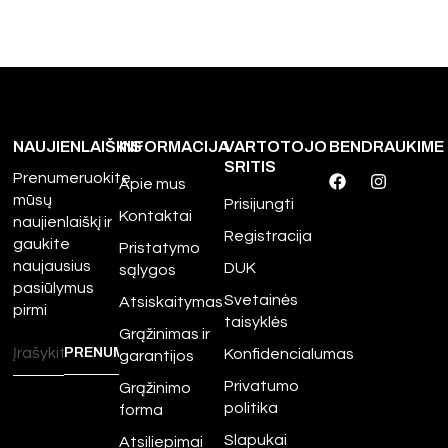
NAUJIENLAIŠKIS
INFORMACIJA
VARTOTOJO
BENDRAUKIME
SRITIS
Prenumeruokite
Apie mus
mūsų
Prisijungti
Kontaktai
naujienlaiškį ir
Registracija
gaukite
Pristatymo
naujausius
DUK
sąlygos
pasiūlymus
Svetainės
Atsiskaitymas
pirmi
taisyklės
Grąžinimas ir
Konfidencialumas
garantijos
Privatumo
Grąžinimo
politika
forma
Slapukai
Atsiliepimai