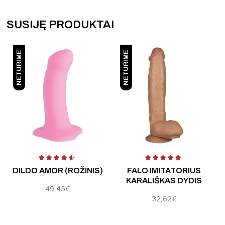
SUSIJĘ PRODUKTAI
NETURIME
NETURIME
 5
Įvertinimas:
4.60
iš 5
DILDO AMOR (ROŽINIS)
FALO IMITATORIUS
KARALIŠKAS DYDIS
49,45
€
32,62
€