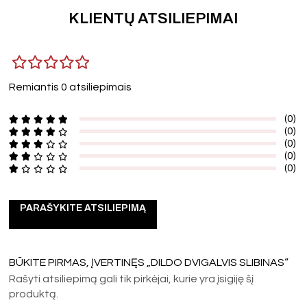
KLIENTŲ ATSILIEPIMAI
Remiantis 0 atsiliepimais
(0)
(0)
(0)
(0)
(0)
PARAŠYKITE ATSILIEPIMĄ
BŪKITE PIRMAS, ĮVERTINĘS „DILDO DVIGALVIS SLIBINAS“
Rašyti atsiliepimą gali tik pirkėjai, kurie yra įsigiję šį
produktą.