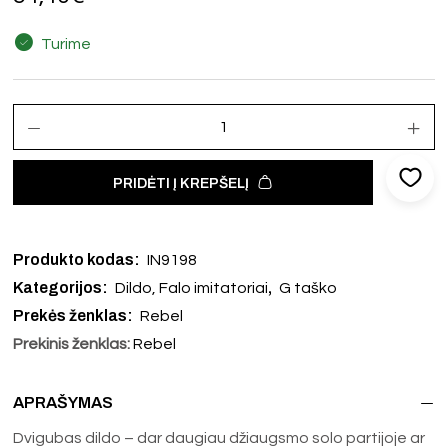
Turime
PRIDĖTI Į KREPŠELĮ
Produkto kodas:
IN9198
Kategorijos:
,
Dildo, Falo imitatoriai
G taško
Prekės ženklas:
Rebel
Prekinis ženklas:
Rebel
APRAŠYMAS
Dvigubas dildo – dar daugiau džiaugsmo solo partijoje ar