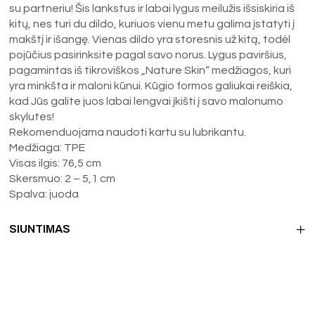
su partneriu! Šis lankstus ir labai lygus meilužis išsiskiria iš
kitų, nes turi du dildo, kuriuos vienu metu galima įstatyti į
makštį ir išangę. Vienas dildo yra storesnis už kitą, todėl
pojūčius pasirinksite pagal savo norus. Lygus paviršius,
pagamintas iš tikroviškos „Nature Skin“ medžiagos, kuri
yra minkšta ir maloni kūnui. Kūgio formos galiukai reiškia,
kad Jūs galite juos labai lengvai įkišti į savo malonumo
skylutes!
Rekomenduojama naudoti kartu su lubrikantu.
Medžiaga: TPE
Visas ilgis: 76,5 cm
Skersmuo: 2 – 5,1 cm
Spalva: juoda
SIUNTIMAS