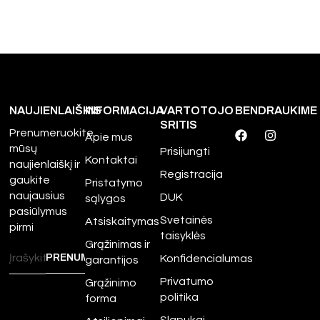
NAUJIENLAIŠKIS
INFORMACIJA
VARTOTOJO
BENDRAUKIME
SRITIS
Prenumeruokite
Apie mus
mūsų
Prisijungti
Kontaktai
naujienlaiškį ir
Registracija
gaukite
Pristatymo
naujausius
DUK
sąlygos
pasiūlymus
Svetainės
Atsiskaitymas
pirmi
taisyklės
Grąžinimas ir
Konfidencialumas
garantijos
Privatumo
Grąžinimo
politika
forma