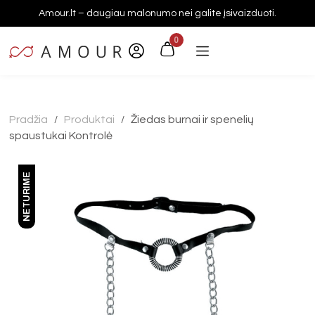
Amour.lt – daugiau malonumo nei galite įsivaizduoti.
0
Pradžia
Produktai
Žiedas burnai ir spenelių
/
/
spaustukai Kontrolė
NETURIME