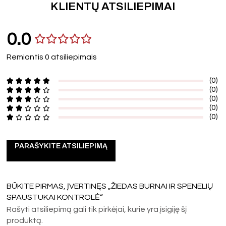
KLIENTŲ ATSILIEPIMAI
0.0
Remiantis 0 atsiliepimais
(0)
(0)
(0)
(0)
(0)
PARAŠYKITE ATSILIEPIMĄ
BŪKITE PIRMAS, ĮVERTINĘS „ŽIEDAS BURNAI IR SPENELIŲ
SPAUSTUKAI KONTROLĖ“
Rašyti atsiliepimą gali tik pirkėjai, kurie yra įsigiję šį
produktą.