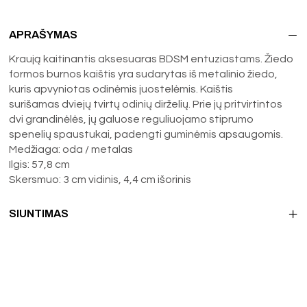
APRAŠYMAS
Kraują kaitinantis aksesuaras BDSM entuziastams. Žiedo
formos burnos kaištis yra sudarytas iš metalinio žiedo,
kuris apvyniotas odinėmis juostelėmis. Kaištis
surišamas dviejų tvirtų odinių dirželių. Prie jų pritvirtintos
dvi grandinėlės, jų galuose reguliuojamo stiprumo
spenelių spaustukai, padengti guminėmis apsaugomis.
Medžiaga: oda / metalas
Ilgis: 57,8 cm
Skersmuo: 3 cm vidinis, 4,4 cm išorinis
SIUNTIMAS