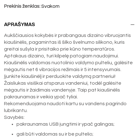
Prekinis ženklas:
Svakom
APRAŠYMAS
Aukščiausios kokybės ir prabangaus dizaino vibruojantis
kiaušinėlis, pagamintas iš šilko švelnumo silikono, kuris
greitai sušyla ir prisitaiko prie kūno temperatūros.
Aptakaus dizaino, turi kilpelę patogiam naudojimui.
Kiaušinėlis valdomas nuotolinio valdymo pulteliu, galėsite
mėgautis net 6 vibracijos režimais ir 5 intensyvumais.
Įjunkite kiaušinėlį ir perduokite valdymą partneriui!
Žaisliukas visiškai atsparus vandeniui, todėl galėsite
mėgautis ir žaidimais vandenyje. Taip pat kiaušinėlis
pakraunamas ir veikia ypač tyliai.
Rekomenduojama naudoti kartu su vandens pagrindo
lubrikantu.
Savybės:
pakraunamas USB jungtimi ir ypač galingas;
gali būti valdomas su ir be pultelio;