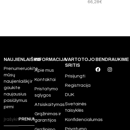
66,28
€
NAUJIENLAIŠKIS
INFORMACIJA
VARTOTOJO
BENDRAUKIME
SRITIS
Prenumeruokite
Apie mus
mūsų
Prisijungti
Kontaktai
naujienlaiškį ir
Registracija
gaukite
Pristatymo
naujausius
DUK
sąlygos
pasiūlymus
Svetainės
Atsiskaitymas
pirmi
taisyklės
Grąžinimas ir
Konfidencialumas
garantijos
Privatumo
Grąžinimo