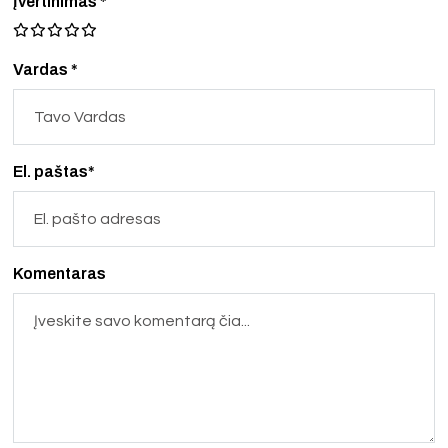
Įvertinimas
*
Vardas *
El. paštas*
Komentaras