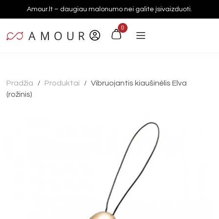
Amour.lt – daugiau malonumo nei galite įsivaizduoti.
0
Pradžia
Produktai
Vibruojantis kiaušinėlis Elva
/
/
(rožinis)