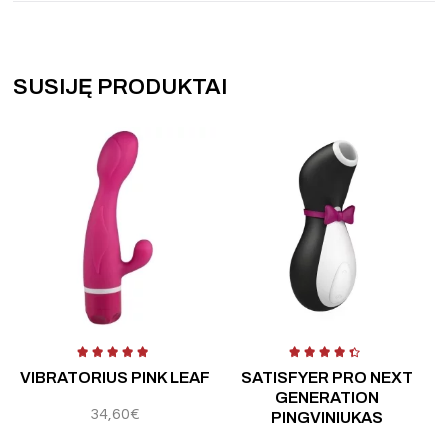
SUSIJĘ PRODUKTAI
 5
Įvertinimas:
5.00
iš 5
Įvertinimas:
5.00
iš 5
Į
VIBRATORIUS PINK LEAF
SATISFYER PRO NEXT
GENERATION
34,60
€
PINGVINIUKAS