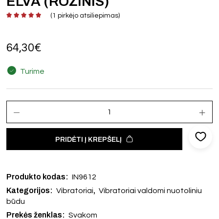
ELVA (ROŽINIS)
(
1
pirkėjo atsiliepimas)
64,30
€
Turime
PRIDĖTI Į KREPŠELĮ
Produkto kodas:
IN9612
Kategorijos:
,
Vibratoriai
Vibratoriai valdomi nuotoliniu
būdu
Prekės ženklas:
Svakom