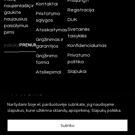
Prisijungti
Kontaktai
naujienlaiškį ir
Registracija
gaukite
Pristatymo
naujausius
DUK
sąlygos
pasiūlymus
Svetainės
Atsiskaitymas
pirmi
taisyklės
Grąžinimas ir
Konfidencialumas
garantijos
Privatumo
Grąžinimo
politika
forma
Slapukai
Atsiliepimai
©
2026
Amour.lt – Visos
Naršydami šioje el. parduotuvėje sutinkate, jog naudojame
teisės saugomos.
slapukus, kurie užtikrina sklandų apsipirkimą.
Slapukų politika
.
Sprendimas:
Adveits
Sutinku