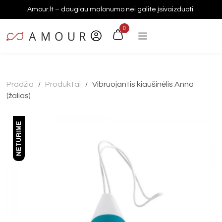
Amour.lt – daugiau malonumo nei galite įsivaizduoti.
0
Pradžia
Produktai
Vibruojantis kiaušinėlis Anna
/
/
(žalias)
NETURIME