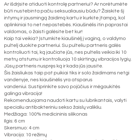
Ar išdrįsite atiduoti kontrolę partneriui? Ar norėtumėte
būti nustebinta pačiu seksualiausiu būdu? Žaiskite šį
intymų ir jausmingą žaidimą kartu ir kurkite įtampą, kol
aplinkiniai to net nepastebės. Kiaušinėlis itin paprastai
valdomas, o žaisti galėsite bet kur!
Kaip tai veikia? Įstumkite kiaušinėlį į vaginą, o valdymo
pultelį duokite partneriui. Su pulteliu partneris galės
kontroliuoti tai, ką jaučiate jūs, nes pultelis veikia iki 10
metrų atstumu ir kontroliuoja 10 skirtingų vibracijos lygių.
Jūsų partneris nuspręs ką ir kada jūs jausite.
Šis žaisliukas taip pat puikiai tiks ir solo žaidimams netgi
vandenyje, nes kiaušinėlis yra atsparus
vandeniui. Sustiprinkite savo pojūčius ir mėgaukitės
galinga vibracija!
Rekomenduojama naudoti kartu su lubrikantais, valyti
specialiu antibakteriniu sekso žaislų valikliu.
Medžiaga: 100% medicininis silikonas
Ilgis: 6 cm
Skersmuo: 4 cm
Vibracija: 10 režimų