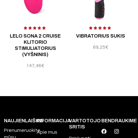
 5
Įvertinimas:
4.50
iš 5
Įvertinimas:
4.00
iš 5
Į
LELO SONA 2 CRUISE
VIBRATORIUS SUKIS
KLITORIO
69,25
€
STIMULIATORIUS
(VYŠNINIS)
147,46
€
NAUJIENLAIŠKIS
INFORMACIJA
VARTOTOJO
BENDRAUKIME
SRITIS
Prenumeruokite
Apie mus
mūsų