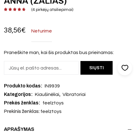
ANNA (ŽALIAS)
(
4
pirkėjų atsiliepimai)
38,56
€
Neturime
Praneškite man, kai šis produktas bus prieinamas:
Produkto kodas:
IN9939
Kategorijos:
,
Kiaušinėliai
Vibratoriai
Prekės ženklas:
feelztoys
Prekinis ženklas:
feelztoys
APRAŠYMAS