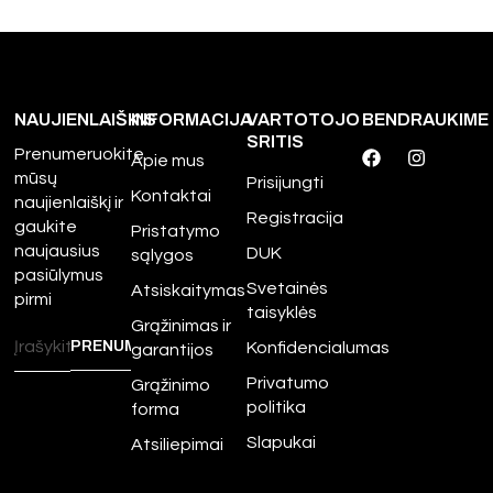
NAUJIENLAIŠKIS
INFORMACIJA
VARTOTOJO
BENDRAUKIME
SRITIS
Prenumeruokite
Apie mus
mūsų
Prisijungti
Kontaktai
naujienlaiškį ir
Registracija
gaukite
Pristatymo
naujausius
DUK
sąlygos
pasiūlymus
Svetainės
Atsiskaitymas
pirmi
taisyklės
Grąžinimas ir
Konfidencialumas
garantijos
Privatumo
Grąžinimo
politika
forma
Slapukai
Atsiliepimai