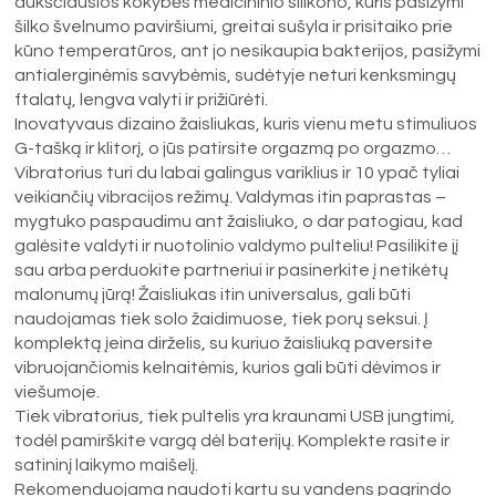
aukščiausios kokybės medicininio silikono, kuris pasižymi
šilko švelnumo paviršiumi, greitai sušyla ir prisitaiko prie
kūno temperatūros, ant jo nesikaupia bakterijos, pasižymi
antialerginėmis savybėmis, sudėtyje neturi kenksmingų
ftalatų, lengva valyti ir prižiūrėti.
Inovatyvaus dizaino žaisliukas, kuris vienu metu stimuliuos
G-tašką ir klitorį, o jūs patirsite orgazmą po orgazmo…
Vibratorius turi du labai galingus variklius ir 10 ypač tyliai
veikiančių vibracijos režimų. Valdymas itin paprastas –
mygtuko paspaudimu ant žaisliuko, o dar patogiau, kad
galėsite valdyti ir nuotolinio valdymo pulteliu! Pasilikite jį
sau arba perduokite partneriui ir pasinerkite į netikėtų
malonumų jūrą! Žaisliukas itin universalus, gali būti
naudojamas tiek solo žaidimuose, tiek porų seksui. Į
komplektą įeina dirželis, su kuriuo žaisliuką paversite
vibruojančiomis kelnaitėmis, kurios gali būti dėvimos ir
viešumoje.
Tiek vibratorius, tiek pultelis yra kraunami USB jungtimi,
todėl pamirškite vargą dėl baterijų. Komplekte rasite ir
satininį laikymo maišelį.
Rekomenduojama naudoti kartu su vandens pagrindo