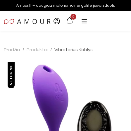
Amour.lt – daugiau malonumo nei galite įsivaizduoti.
0
Pradžia
Produktai
Vibratorius Kablys
/
/
NETURIME