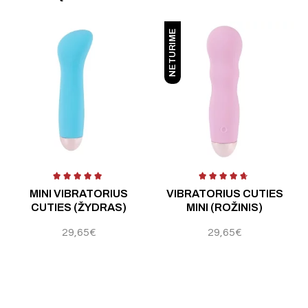
NETURIME
 5
Įvertinimas:
5.00
iš 5
Įvertinimas:
5.00
iš 5
Į
MINI VIBRATORIUS
VIBRATORIUS CUTIES
CUTIES (ŽYDRAS)
MINI (ROŽINIS)
29,65
€
29,65
€