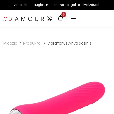
Amour.lt – daugiau malonumo nei galite įsivaizduoti.
0
Pradžia
Produktai
Vibratorius Anya (rožinis)
/
/