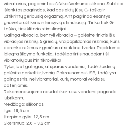
vibratorius, pagamintas iš šilko švelnumo silikono. Subtiliai
išlenktas pagrindas, kad pasiektų jūsų G-tašką ir
užtikrintų geriausią orgazmą. Ant pagrindo esantys
grioveliai užtikrins intensyvią stimuliaciją. Tinka tiek G-
taško, tiek klitorio stimuliacijai.
Galinga vibracija, bet tyli vibracija – galėsite rinktis iš 6
vibracijos režimų, 5 greičių, yra papildomas režimas, kuris
parenka režimus ir greičius atsitiktine tvarka. Papildomai
įdiegta šildymo funkcija, todėl patirtis naudojant šį
vibratorių bus itin tikroviška!
Tylus, bet galingas, atsparus vandeniui, todėl žaidimą
galėsite perkelti ir į vonią. Pakraunamas USB, todėl yra
galingesnis, nei vibratoriai, kurių motorai veikia su
baterijomis.
Rekomenduojama naudoti kartu su vandens pagrindo
lubrikantu.
Medžiaga: silikonas
Ilgis: 19,5 cm
Įterpimo gylis: 12,5 cm
Skersmuo: 2,6 – 3,2 cm