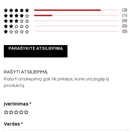
(3)
(1)
(0)
(0)
(0)
PARAŠYKITE ATSILIEPIMĄ
RAŠYTI ATSILIEPIMĄ
Rašyti atsiliepimą gali tik pirkėjai, kurie yra įsigiję šį
produktą.
Įvertinimas
*
Vardas *