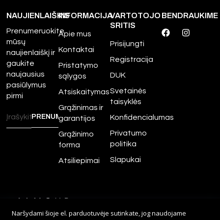
NAUJIENLAIŠKIS
INFORMACIJA
VARTOTOJO
BENDRAUKIME
SRITIS
Prenumeruokite
Apie mus
mūsų
Prisijungti
Kontaktai
naujienlaiškį ir
Registracija
gaukite
Pristatymo
naujausius
DUK
sąlygos
pasiūlymus
Svetainės
Atsiskaitymas
pirmi
taisyklės
Grąžinimas ir
Konfidencialumas
garantijos
Privatumo
Grąžinimo
politika
forma
Slapukai
Atsiliepimai
©
2026
Amour.lt – Visos
Naršydami šioje el. parduotuvėje sutinkate, jog naudojame
teisės saugomos.