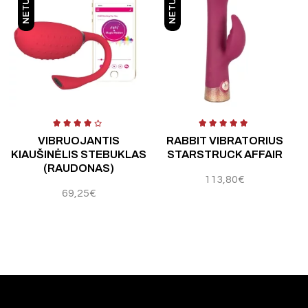
 5
Įvertinimas:
5.00
iš 5
Įvertinimas:
5.00
iš 5
Į
VIBRUOJANTIS
RABBIT VIBRATORIUS
KIAUŠINĖLIS STEBUKLAS
STARSTRUCK AFFAIR
(RAUDONAS)
113,80
€
69,25
€