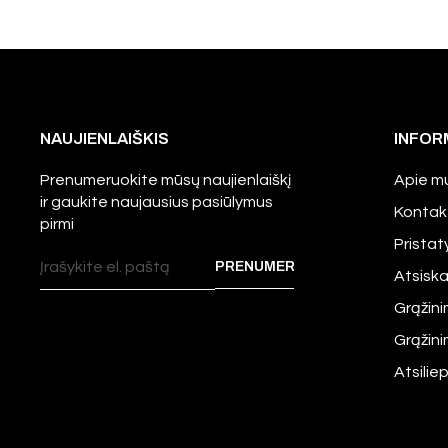
NAUJIENLAIŠKIS
INFOR
Prenumeruokite mūsų naujienlaiškį
Apie m
ir gaukite naujausius pasiūlymus
Kontak
pirmi
Prista
Atsisk
Grąžini
Grąžin
Atsilie