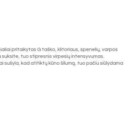
aliai pritaikytas G taško, klitoriaus, spenelių, varpos
u suksite, tuo stipresnis virpesių intensyvumas.
tai sušyla, kad atitiktų kūno šilumą, tuo pačiu siūlydama