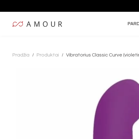
PAR
Pradžia
Produktai
Vibratorius Classic Curve (violeti
/
/