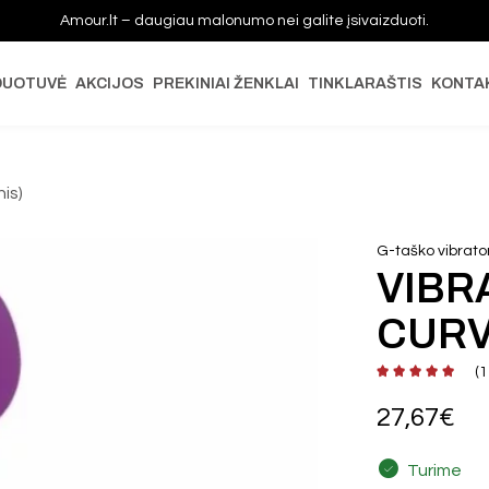
Amour.lt – daugiau malonumo nei galite įsivaizduoti.
DUOTUVĖ
AKCIJOS
PREKINIAI ŽENKLAI
TINKLARAŠTIS
KONTA
nis)
G-taško vibrator
VIBR
CURV
(
1
27,67
€
Turime