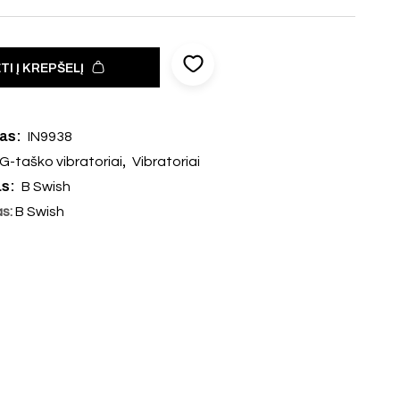
TI Į KREPŠELĮ
das:
IN9938
,
G-taško vibratoriai
Vibratoriai
as:
B Swish
as:
B Swish