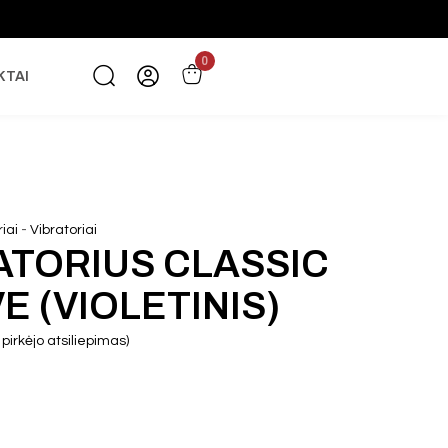
0
KTAI
-
iai
Vibratoriai
ATORIUS CLASSIC
E (VIOLETINIS)
pirkėjo atsiliepimas)