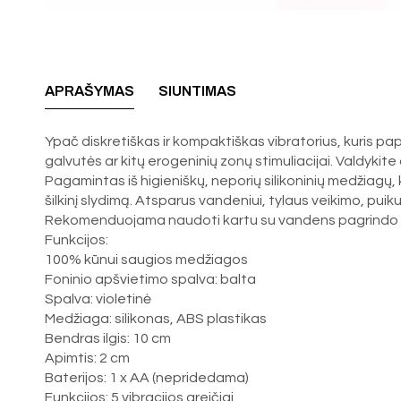
APRAŠYMAS
SIUNTIMAS
Ypač diskretiškas ir kompaktiškas vibratorius, kuris papi
galvutės ar kitų erogeninių zonų stimuliacijai. Valdykit
Pagamintas iš higieniškų, neporių silikoninių medžiagų, 
šilkinį slydimą. Atsparus vandeniui, tylaus veikimo, puik
Rekomenduojama naudoti kartu su vandens pagrindo lubri
Funkcijos:
100% kūnui saugios medžiagos
Foninio apšvietimo spalva: balta
Spalva: violetinė
Medžiaga: silikonas, ABS plastikas
Bendras ilgis: 10 cm
Apimtis: 2 cm
Baterijos: 1 x AA (nepridedama)
Funkcijos: 5 vibracijos greičiai