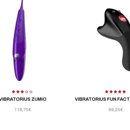
5
Įvertinimas:
4.00
iš 5
Įv
VIBRATORIUS ZUMIO
VIBRATORIUS FUN FACT
118,75
€
69,25
€