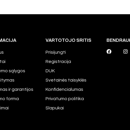
MACIJA
VARTOTOJO SRITIS
BENDRAU
us
Prisijungti
tai
Registracija
tymo sąlygos
DUK
aitymas
Svetainės taisyklės
mas ir garantijos
Konfidencialumas
imo forma
Privatumo politika
pimai
Slapukai