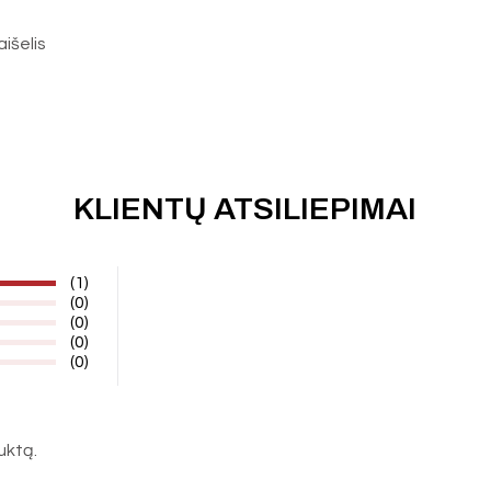
aišelis
KLIENTŲ ATSILIEPIMAI
(1)
(0)
(0)
(0)
(0)
duktą.