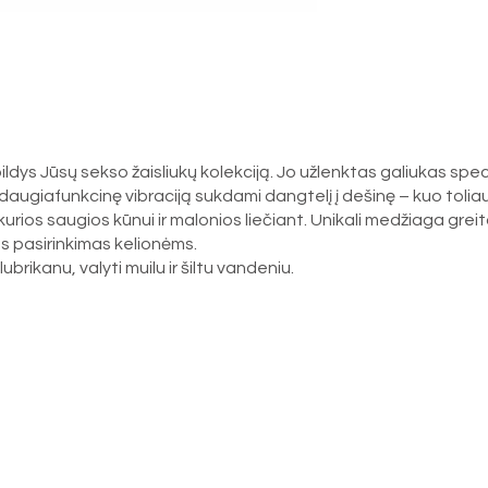
ldys Jūsų sekso žaisliukų kolekciją. Jo užlenktas galiukas speci
e daugiafunkcinę vibraciją sukdami dangtelį į dešinę – kuo tolia
kurios saugios kūnui ir malonios liečiant. Unikali medžiaga grei
us pasirinkimas kelionėms.
kanu, valyti muilu ir šiltu vandeniu.