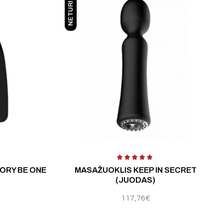
NETURIME
ertinimas:
5.00
iš 5
Įvertinimas:
5
ORY BE ONE
MASAŽUOKLIS KEEP IN SECRET
(JUODAS)
117,76
€