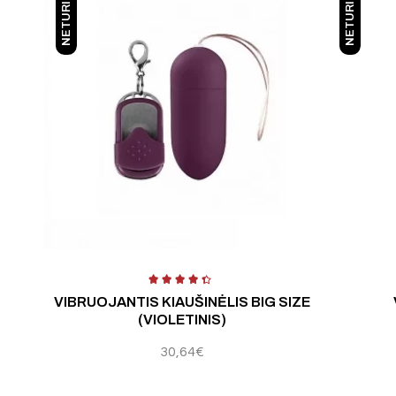
NETURIME
NETURIME
mas:
4.25
iš 5
Įvertinimas:
5.00
iš 
VIBRUOJANTIS KIAUŠINĖLIS BIG SIZE
(VIOLETINIS)
30,64
€